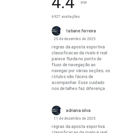
4.4
star
6927 avaliações
tatiane.ferreira
25 de dezembro de 2025
regras da aposta esportiva
classificacao da rivalo é real
parece fluida no ponto de
fluxo de navegação ao
navegar por várias seções; os
rótulos são fáceis de
acompanhar. Esse cuidado
nos detalhes faz diferença.
adriana.silva
11 de dezembro de 2025
regras da aposta esportiva
classificacao da rivalo é real