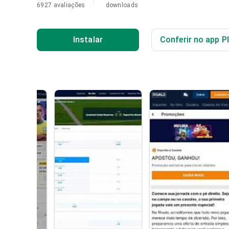
6927 avaliações
downloads
Instalar
Conferir no app P