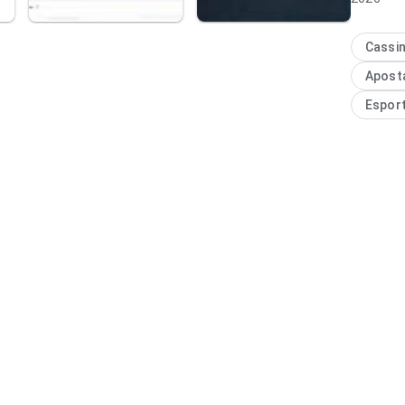
regras d
classific
Cassi
parece ob
Apost
de naveg
várias se
Espor
distrai 
Isso pas
usuário.