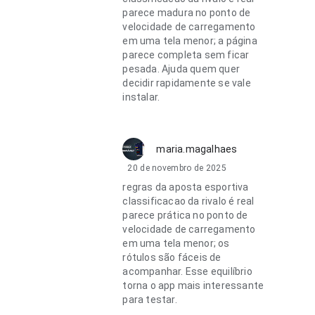
parece madura no ponto de
velocidade de carregamento
em uma tela menor; a página
parece completa sem ficar
pesada. Ajuda quem quer
decidir rapidamente se vale
instalar.
maria.magalhaes
20 de novembro de 2025
regras da aposta esportiva
classificacao da rivalo é real
parece prática no ponto de
velocidade de carregamento
em uma tela menor; os
rótulos são fáceis de
acompanhar. Esse equilíbrio
torna o app mais interessante
para testar.