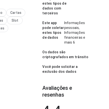
estes tipos de
a aposta esportiva
dados com
acao da rivalo é real
no
Cartas
terceiros
jetiva no ponto de fluxo
as
Slot
ação ao navegar por
Este app
Informações
ções; a interface não
pode coletar
pessoais,
tes
das informações do app.
estes tipos
Informações
sa mais confiança ao
de dados
financeiras e
mais 6
Os dados são
criptografados em trânsito
Você pode solicitar a
exclusão dos dados
Avaliações e
resenhas