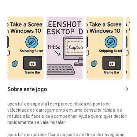
Sobre este jogo
aposta1con aposta1con parece rápida no ponto de
velocidade de carregamento em uma consulta rápida; os
rótulos são fáceis de acompanhar. Ajuda quem quer decidir
rapidamente se vale instalar.
aposta1con parece fluida no ponto de fluxo de navegação