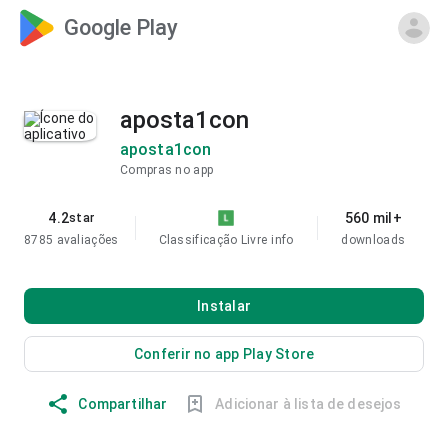
Google Play
aposta1con
aposta1con
Compras no app
4.2
560 mil+
star
8785 avaliações
Classificação Livre
info
downloads
Instalar
Conferir no app Play Store
Compartilhar
Adicionar à lista de desejos