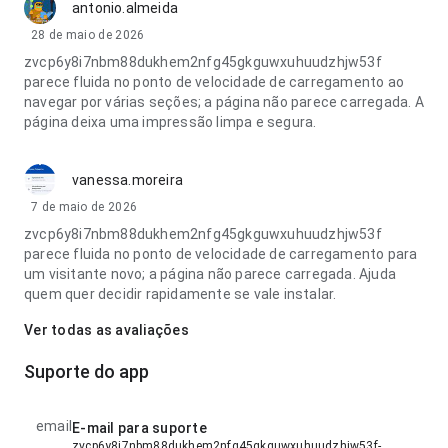
antonio.almeida
28 de maio de 2026
zvcp6y8i7nbm88dukhem2nfg45gkguwxuhuudzhjw53f
parece fluida no ponto de velocidade de carregamento ao
navegar por várias seções; a página não parece carregada. A
página deixa uma impressão limpa e segura.
vanessa.moreira
7 de maio de 2026
zvcp6y8i7nbm88dukhem2nfg45gkguwxuhuudzhjw53f
parece fluida no ponto de velocidade de carregamento para
um visitante novo; a página não parece carregada. Ajuda
quem quer decidir rapidamente se vale instalar.
Ver todas as avaliações
Suporte do app
email
E-mail para suporte
zvcp6y8i7nbm88dukhem2nfg45gkguwxuhuudzhjw53f-