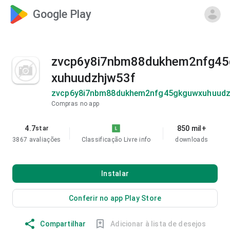
Google Play
zvcp6y8i7nbm88dukhem2nfg4
xuhuudzhjw53f
zvcp6y8i7nbm88dukhem2nfg45gkguwxuhuudz
Compras no app
4.7
850 mil+
star
3867 avaliações
Classificação Livre
info
downloads
Instalar
Conferir no app Play Store
Compartilhar
Adicionar à lista de desejos