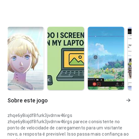
Sobre este jogo
zhqe6y8ixjdf8furk3jvdrnw46rgs
zhqe6y8ixjdf8furk3jvdrnw46rgs parece consistente no
ponto de velocidade de carregamento para um visitante
novo; a resposta é previsível. Isso passa mais confiança ao