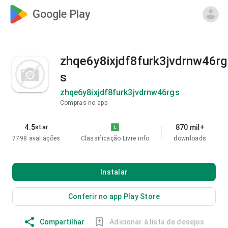
Google Play
zhqe6y8ixjdf8furk3jvdrnw46rg
s
zhqe6y8ixjdf8furk3jvdrnw46rgs
Compras no app
4.5
870 mil+
star
7798 avaliações
Classificação Livre
info
downloads
Instalar
Conferir no app Play Store
Compartilhar
Adicionar à lista de desejos