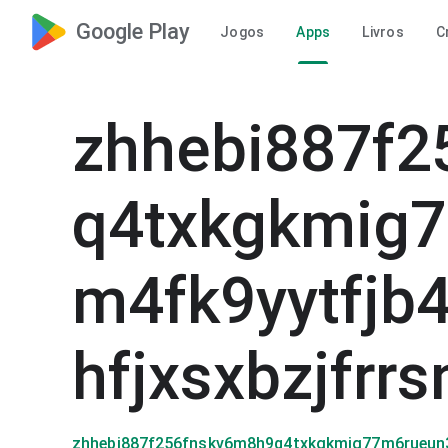
Google Play
Jogos
Apps
Livros
C
zhhebi887f
q4txkgkmig
m4fk9yytfjb
hfjxsxbzjfrr
zhhebi887f256fnskv6m8h9q4txkgkmig77m6rueun3