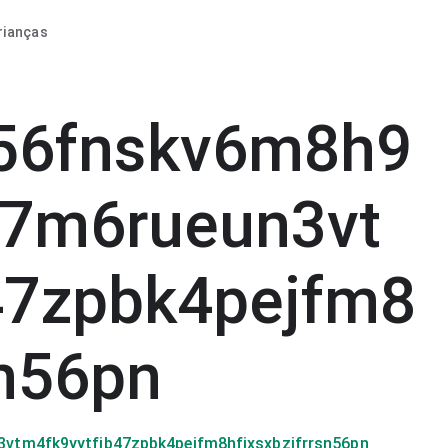
rianças
256fnskv6m8h9
77m6rueun3vt
47zpbk4pejfm8
sn56pn
vtm4fk9yytfjb47zpbk4pejfm8hfjxsxbzjfrrsn56pn