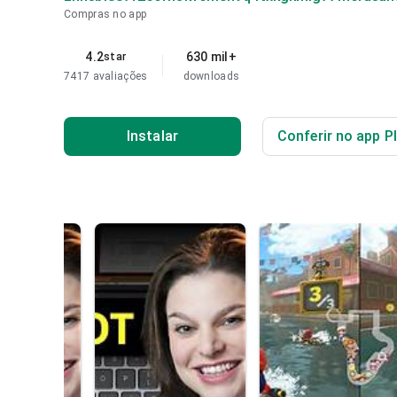
Compras no app
4.2
630 mil+
star
7417 avaliações
downloads
Instalar
Conferir no app P