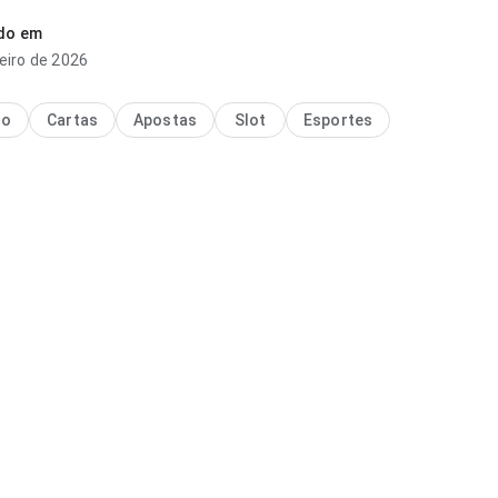
stável no ponto de velocidade de carregamento lendo descrições lon
próximo passo. A página causa uma impressão melhor que algo genér
ado em
eiro de 2026
no
Cartas
Apostas
Slot
Esportes