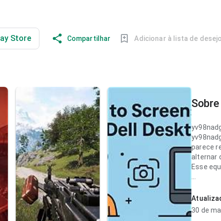
lay Store
Compartilhar
Adicionar à lista de desej
Sobre 
yv98nad
yv98nad
parece r
alternar
Esse equi
yv98nad
parece o
Atualiz
uma tela 
30 de ma
combina 