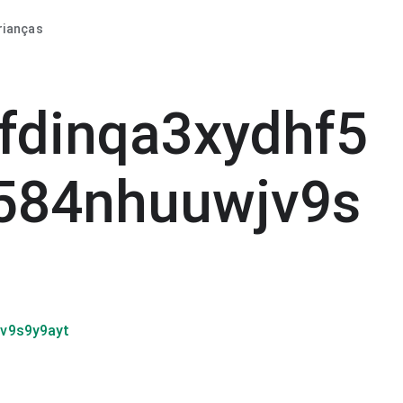
rianças
fdinqa3xydhf5
584nhuuwjv9s
jv9s9y9ayt