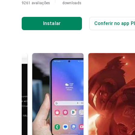
9261 avaliações
downloads
Instalar
Conferir no app P