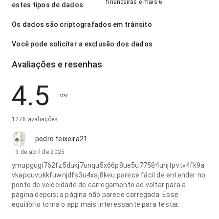
financeiras e mais 6
estes tipos de dados
Os dados são criptografados em trânsito
Você pode solicitar a exclusão dos dados
Avaliações e resenhas
4.5
star
1278 avaliações
pedro.teixeira21
3 de abril de 2025
ymupgugi762fz5dukj7unqu5x66p8ue5u77584uhjtpvtv4fk9a
vkapquvukkfuwnjdfs3u4xsj8keu parece fácil de entender no
ponto de velocidade de carregamento ao voltar para a
página depois; a página não parece carregada. Esse
equilíbrio torna o app mais interessante para testar.