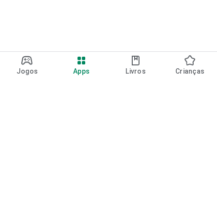
Jogos
Apps
Livros
Crianças
Google Play
Play Pass
Pontos do Play Points
Vales-presente
Resgatar