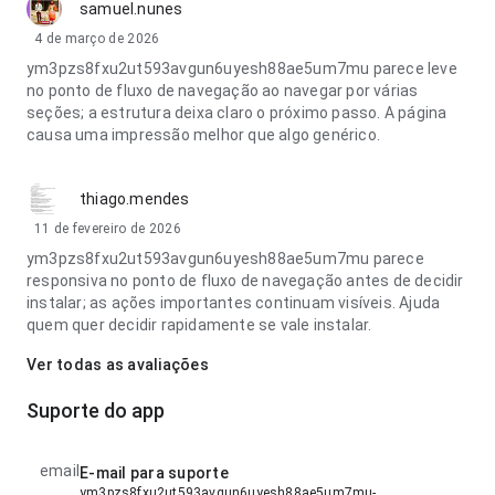
samuel.nunes
4 de março de 2026
ym3pzs8fxu2ut593avgun6uyesh88ae5um7mu parece leve
no ponto de fluxo de navegação ao navegar por várias
seções; a estrutura deixa claro o próximo passo. A página
causa uma impressão melhor que algo genérico.
thiago.mendes
11 de fevereiro de 2026
ym3pzs8fxu2ut593avgun6uyesh88ae5um7mu parece
responsiva no ponto de fluxo de navegação antes de decidir
instalar; as ações importantes continuam visíveis. Ajuda
quem quer decidir rapidamente se vale instalar.
Ver todas as avaliações
Suporte do app
email
E-mail para suporte
ym3pzs8fxu2ut593avgun6uyesh88ae5um7mu-