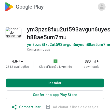
Google Play
ym3pzs8fxu2ut593avgun6uye
h88ae5um7mu
ym3pzs8fxu2ut593avgun6uyesh88ae5um7m
Compras no app
4.8
380 mil+
star
2612 avaliações
Classificação Livre
info
downloads
Instalar
Conferir no app Play Store
Compartilhar
Adicionar à lista de desejos