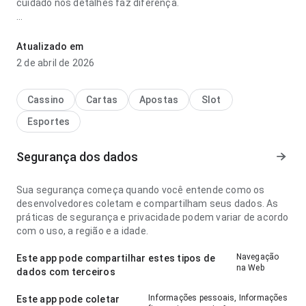
cuidado nos detalhes faz diferença.
ym3pzs8fxu2ut593avgun6uyesh88ae5um7mu parece
prática no ponto de fluxo de navegação lendo descrições
Atualizado em
longas; a página parece completa sem ficar pesada. Esse
2 de abril de 2026
equilíbrio torna o app mais interessante para testar.
Cassino
Cartas
Apostas
Slot
Esportes
Segurança dos dados
Sua segurança começa quando você entende como os
desenvolvedores coletam e compartilham seus dados. As
práticas de segurança e privacidade podem variar de acordo
com o uso, a região e a idade.
Navegação
Este app pode compartilhar estes tipos de
na Web
dados com terceiros
Informações pessoais, Informações
Este app pode coletar