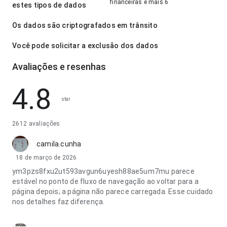
financeiras e mais 6
estes tipos de dados
Os dados são criptografados em trânsito
Você pode solicitar a exclusão dos dados
Avaliações e resenhas
4.8
star
2612 avaliações
camila.cunha
18 de março de 2026
ym3pzs8fxu2ut593avgun6uyesh88ae5um7mu parece
estável no ponto de fluxo de navegação ao voltar para a
página depois; a página não parece carregada. Esse cuidado
nos detalhes faz diferença.