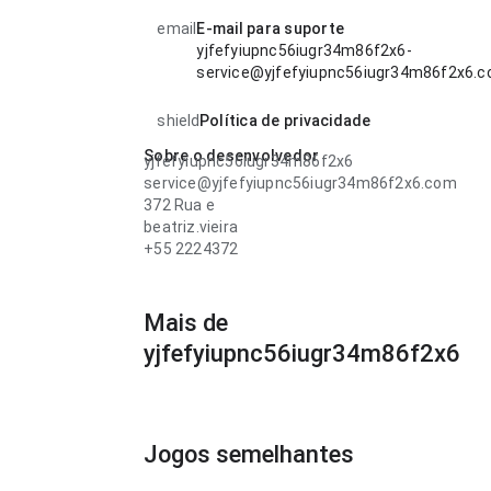
email
E-mail para suporte
yjfefyiupnc56iugr34m86f2x6-
service@yjfefyiupnc56iugr34m86f2x6.
shield
Política de privacidade
Sobre o desenvolvedor
yjfefyiupnc56iugr34m86f2x6
service@yjfefyiupnc56iugr34m86f2x6.com
372 Rua e
beatriz.vieira
+55 2224372
Mais de
yjfefyiupnc56iugr34m86f2x6
Jogos semelhantes