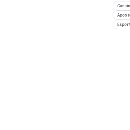
seções; 
Cassi
completa
Apost
A experi
com uso 
Espor