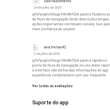
caio.nascimento
24 de julho de 2025
yjfefyiupnc56iugr34m86f2x6 parece fluida no p
de fluxo de navegação lendo descrições longas;
ações importantes continuam visíveis. Isso pa
mais confiança ao usuário.
ana.freitas42
3 de julho de 2025
yjfefyiupnc56iugr34m86f2x6 parece rápida no
ponto de fluxo de navegação no uso diário repet
a interface não distrai das informações do app.
experiência combina bem com uso frequente.
Ver todas as avaliações
Suporte do app