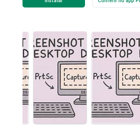
Instalar
Conferir no app P