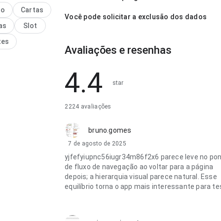
a página parece
no
Cartas
Você pode solicitar a exclusão dos dados
 sem ficar pesada.
as
Slot
ência combina bem
frequente.
tes
Avaliações e resenhas
4.4
star
2224 avaliações
bruno.gomes
7 de agosto de 2025
yjfefyiupnc56iugr34m86f2x6 parece leve no po
de fluxo de navegação ao voltar para a página
depois; a hierarquia visual parece natural. Esse
equilíbrio torna o app mais interessante para te