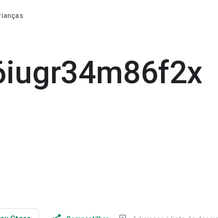
rianças
56iugr34m86f2x