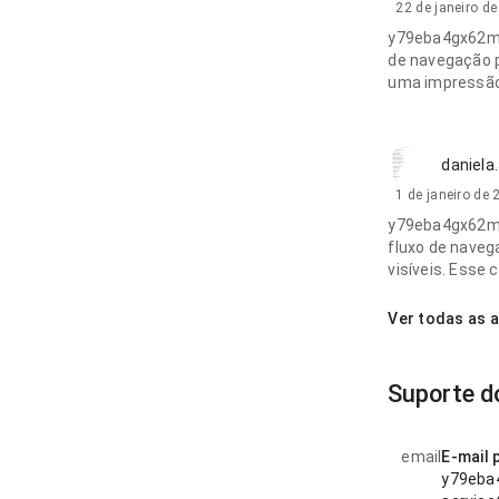
22 de janeiro d
y79eba4gx62m2
de navegação p
uma impressão
daniela
1 de janeiro de
y79eba4gx62m2
fluxo de nave
visíveis. Esse 
Ver todas as 
Suporte d
email
E-mail 
y79eba