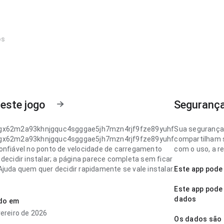
os
este jogo
Segurança
gx62m2a93khnjgquc4sgggae5jh7mzn4rjf9fze89yuhf
Sua segurança
gx62m2a93khnjgquc4sgggae5jh7mzn4rjf9fze89yuhf
compartilham s
onfiável no ponto de velocidade de carregamento
com o uso, a re
decidir instalar; a página parece completa sem ficar
Ajuda quem quer decidir rapidamente se vale instalar.
Este app pode
gx62m2a93khnjgquc4sgggae5jh7mzn4rjf9fze89yuhf
Este app pode 
esponsiva no ponto de fluxo de navegação em uma
dados
ado em
 rápida; a página parece completa sem ficar pesada.
vereiro de 2026
 deixa uma impressão limpa e segura.
Os dados são 