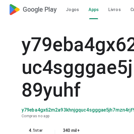
Google Play
Jogos
Apps
Livros
C
y79eba4gx6
uc4sgggae5j
89yuhf
y79eba4gx62m2a93khnjgquc4sgggae5jh7mzn4rjf
Compras no app
4.1
340 mil+
star