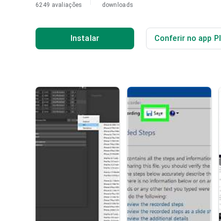
6249 avaliações
downloads
Instalar
Conferir no app P