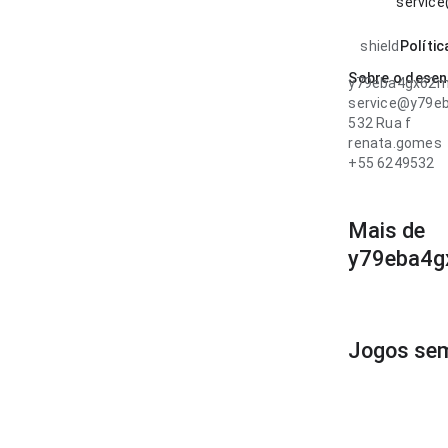
servic
shield
Polític
Sobre o desen
y79eba4gx62m
service@y79e
532 Rua f
renata.gomes
+55 6249532
Mais de
y79eba4g
Jogos se