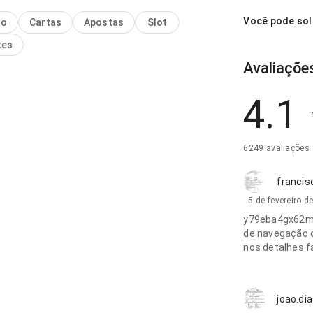
Você pode sol
no
Cartas
Apostas
Slot
tes
Avaliaçõe
4.1
6249 avaliações
francis
5 de fevereiro d
y79eba4gx62m2
de navegação c
nos detalhes f
joao.di