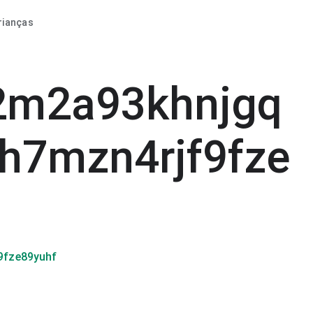
rianças
2m2a93khnjgq
h7mzn4rjf9fze
9fze89yuhf