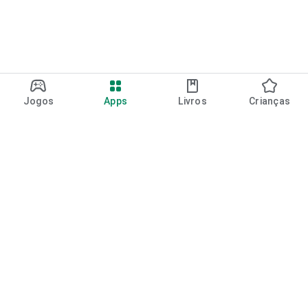
Jogos
Apps
Livros
Crianças
Google Play
Play Pass
Pontos do Play Points
Vales-presente
Resgatar