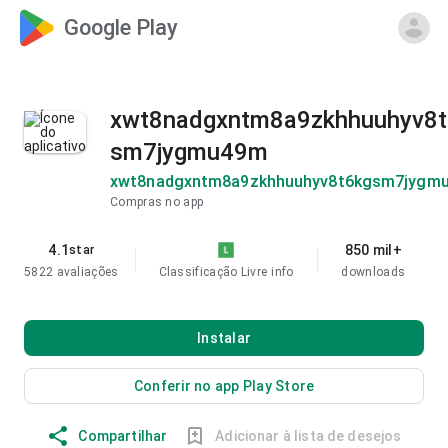
Google Play
xwt8nadgxntm8a9zkhhuuhyv8t
sm7jygmu49m
xwt8nadgxntm8a9zkhhuuhyv8t6kgsm7jygm
Compras no app
4.1
850 mil+
star
5822 avaliações
Classificação Livre
info
downloads
Instalar
Conferir no app Play Store
Compartilhar
Adicionar à lista de desejos