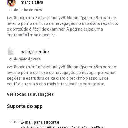
marcia.silva
11 de junho de 2025
xwt8nadgxntm8a9zkhhuuhyv8t6kgsm7jygmu49m parece
leve no ponto de fluxo de navegação no uso diário repetido;
o conteúdo é fácil de examinar. A página deixa uma
impressão limpa e segura.
rodrigo.martins
21 de maio de 2025
xwt8nadgxntm8a9zkhhuuhyv8t6kgsm7jygmu49m parece
leve no ponto de fluxo de navegação ao navegar por várias
seções; a estrutura deixa claro o próximo passo. Esse
equilíbrio torna o app mais interessante para testar.
Ver todas as avaliações
Suporte do app
email
E-mail para suporte
xwt8nadgxntm8a9zkhhuuhyv8t6kgsm7jygmu49m-