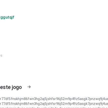
ggutqjf
os
este jogo
r77df5fnskhjm86fwn3hg2aj5jshfsr96j52m9p49z5asgk7pnzwq9j4ue
r77df5fnskhjm86fwn3hg2aj5jshfsr96j52m9p49z5asgk7pnzwq9j4ue