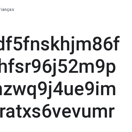
rianças
f5fnskhjm86f
hfsr96j52m9p
nzwq9j4ue9im
ratxs6vevumr