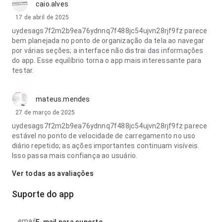
caio.alves
17 de abril de 2025
uydesags7f2m2b9ea76ydnnq7f488jc54ujvn28rjf9fz parece
bem planejada no ponto de organização da tela ao navegar
por várias seções; a interface não distrai das informações
do app. Esse equilíbrio torna o app mais interessante para
testar.
mateus.mendes
27 de março de 2025
uydesags7f2m2b9ea76ydnnq7f488jc54ujvn28rjf9fz parece
estável no ponto de velocidade de carregamento no uso
diário repetido; as ações importantes continuam visíveis.
Isso passa mais confiança ao usuário.
Ver todas as avaliações
Suporte do app
email