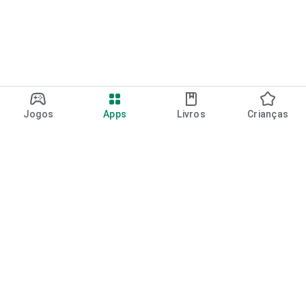
Jogos
Apps
Livros
Crianças
Google Play
Play Pass
Pontos do Play Points
Vales-presente