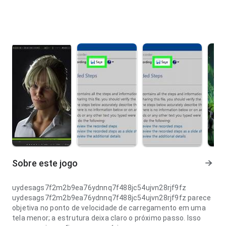
Sobre este jogo
uydesags7f2m2b9ea76ydnnq7f488jc54ujvn28rjf9fz
uydesags7f2m2b9ea76ydnnq7f488jc54ujvn28rjf9fz parece
objetiva no ponto de velocidade de carregamento em uma
tela menor; a estrutura deixa claro o próximo passo. Isso