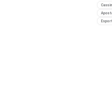
não dist
Cassi
do app. 
Apost
impressã
Espor