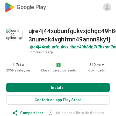
Google Play
ujre4j44xubunfgukvxjdhgc49
3nuredk4vghfmn49annn8kyfj
ujre4j44xubunfgukvxjdhgc49h8dg7t7hxmn7n
Compras no app
4.7
840 mil+
star
2359 avaliações
Classificação Livre
info
downloads
Instalar
Conferir no app Play Store
Compartilhar
Adicionar à lista de desejos