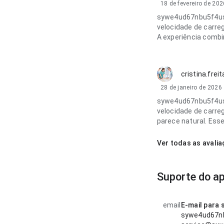
18 de fevereiro de 202
sywe4ud67nbu5f4usy
velocidade de carreg
A experiência comb
cristina.frei
28 de janeiro de 2026
sywe4ud67nbu5f4usy
velocidade de carre
parece natural. Ess
Ver todas as avali
Suporte do a
email
E-mail para 
sywe4ud67nb