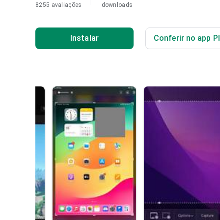
8255 avaliações
downloads
Instalar
Conferir no app P