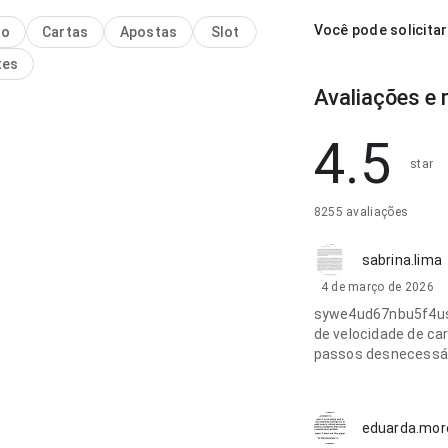
ar. Esse equilíbrio torna o app mais
ante para testar.
Você pode solicita
no
Cartas
Apostas
Slot
tes
Avaliações e 
4.5
star
8255 avaliações
sabrina.lima
4 de março de 2026
sywe4ud67nbu5f4us
de velocidade de ca
passos desnecessári
eduarda.mor