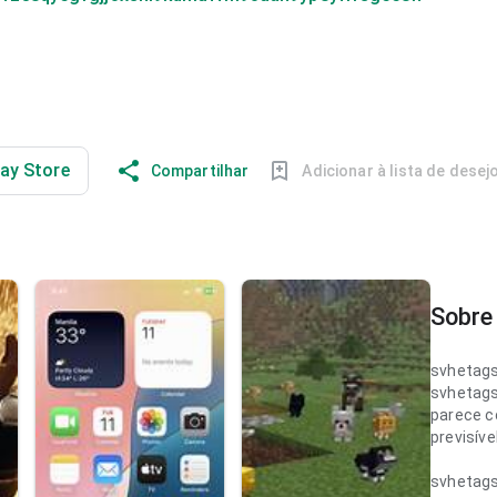
lay Store
Compartilhar
Adicionar à lista de desej
Sobre 
svhetag
svhetag
parece c
previsíve
svhetag