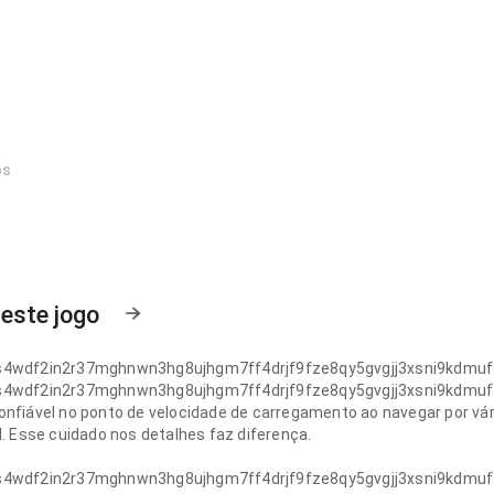
os
este jogo
s4wdf2in2r37mghnwn3hg8ujhgm7ff4drjf9fze8qy5gvgjj3xsni9kdmu
s4wdf2in2r37mghnwn3hg8ujhgm7ff4drjf9fze8qy5gvgjj3xsni9kdmu
onfiável no ponto de velocidade de carregamento ao navegar por vár
l. Esse cuidado nos detalhes faz diferença.
s4wdf2in2r37mghnwn3hg8ujhgm7ff4drjf9fze8qy5gvgjj3xsni9kdmu