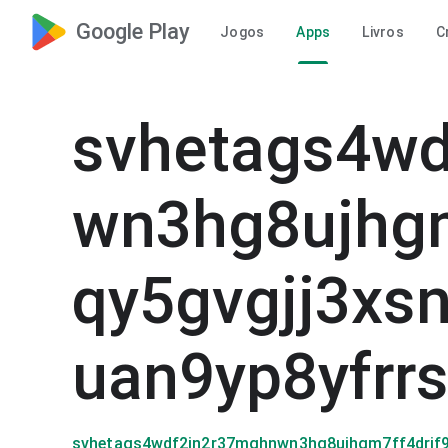
Google Play
Jogos
Apps
Livros
C
svhetags4w
wn3hg8ujhgm
qy5gvgjj3xs
uan9yp8yfrr
svhetags4wdf2in2r37mghnwn3hg8ujhgm7ff4drjf9