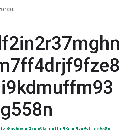
rianças
df2in2r37mghn
7ff4drjf9fze8
ni9kdmuffm93
sg558n
fze8qy5gvgjj3xsni9kdmuffm93uan9yp8yfrrsg558n