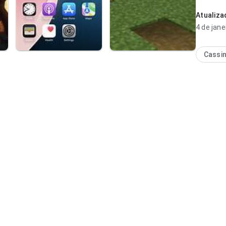
parece co
Ajuda que
Atualiz
4 de jane
Cassi