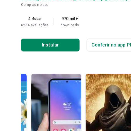
Compras no app
4.4
970 mil+
star
6254 avaliações
downloads
Instalar
Conferir no app P