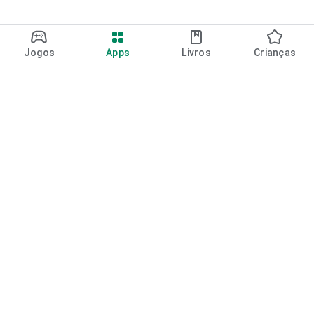
Jogos
Apps
Livros
Crianças
Google Play
Play Pass
Pontos do Play Points
Vales-presente
Resgatar
Política de reembolso