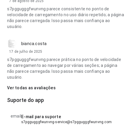
7 de agosto de 2025
s7pggugggfwunvng parece consistente no ponto de
velocidade de carregamento no uso diário repetido; a página
não parece carregada. Isso passa mais confiança ao
usuário.
bianca.costa
17 de julho de 2025
s7pggugggfwunvng parece prática no ponto de velocidade
de carregamento ao navegar por várias seções; a página
não parece carregada. Isso passa mais confiança ao
usuário.
Ver todas as avaliações
Suporte do app
email
E-mail para suporte
s7pggugggfwunvng-service@s7pggugggfwunvng.com