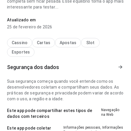
completa sem ficar pesada. Esse equilíbrio torna o app mais
interessante para testar.
s39kzmnbgf5u5if3ahjm4n8c497efsmijshf4zf7n6tm9f4fkfau
Atualizado em
parece fluida no ponto de velocidade de carregamento ao
25 de fevereiro de 2026
alternar detalhes; a página não parece carregada. A página
causa uma impressão melhor que algo genérico.
Cassino
Cartas
Apostas
Slot
Esportes
Segurança dos dados
Sua segurança começa quando você entende como os
desenvolvedores coletam e compartilham seus dados. As
práticas de segurança e privacidade podem variar de acordo
com o uso, a região e a idade.
Navegação
Este app pode compartilhar estes tipos de
na Web
dados com terceiros
Informações pessoais, Informações
Este app pode coletar