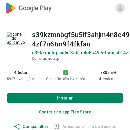
Google Play
s39kzmnbgf5u5if3ahjm4n8c49
4zf7n6tm9f4fkfau
s39kzmnbgf5u5if3ahjm4n8c497efsmijshf4z
Compras no app
4.5
780 mil+
star
5987 avaliações
Classificação Livre
info
downloads
Instalar
Conferir no app Play Store
Compartilhar
Adicionar à lista de desejos