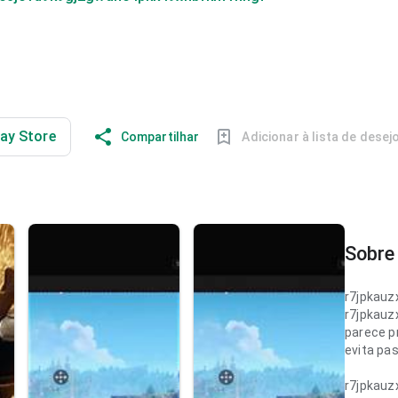
lay Store
Compartilhar
Adicionar à lista de desej
Sobre 
r7jpkau
r7jpkau
parece p
evita pa
r7jpkau