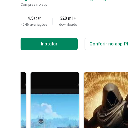
Compras no app
4.5
320 mil+
star
4646 avaliações
downloads
Instalar
Conferir no app P