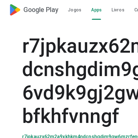
Google Play
Jogos
Apps
Livros
C
r7jpkauzx6
dcnshgdim9
6vd9k9gj2g
bfkhfvnngf
r7jpkauzx62m2a9xkhkm4ndcnshgdim9gw6mzrfen6