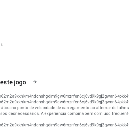
os
este jogo
zx62m2a9xkhkm4ndcnshgdim9gw6mzrfen6cj6vd9k9gj2gwan64pkk49
zx62m2a9xkhkm4ndcnshgdim9gw6mzrfen6cj6vd9k9gj2gwan64pkk49
rática no ponto de velocidade de carregamento ao alternar detalhes;
ssos desnecessários. A experiência combina bem com uso frequent
zx62m2a9xkhkm4ndcnshgdim9gw6mzrfen6cj6vd9k9gj2gwan64pkk49