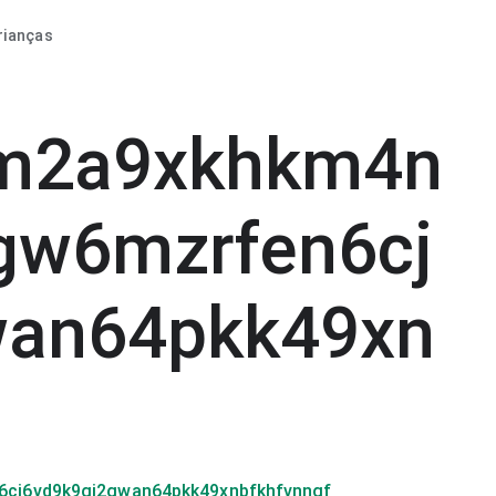
rianças
2m2a9xkhkm4n
gw6mzrfen6cj
wan64pkk49xn
cj6vd9k9gj2gwan64pkk49xnbfkhfvnngf