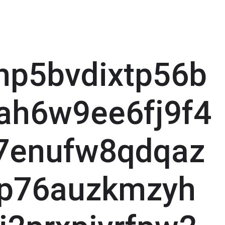
hp5bvdixtp56b
ah6w9ee6fj9f4
7enufw8qdqaz
3p76auzkmzyh