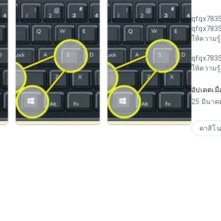
qfqx783
qfqx783
ให้ความรู
qfqx783
ให้ความรู
อัปเดตเมื่
25 มีนาค
คาสิโ