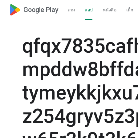
Google Play
เกม
แอป
หนังสือ
เด็ก
qfqx7835caf
mpddw8bffd
tymeykkjkxu
z254gryv5z