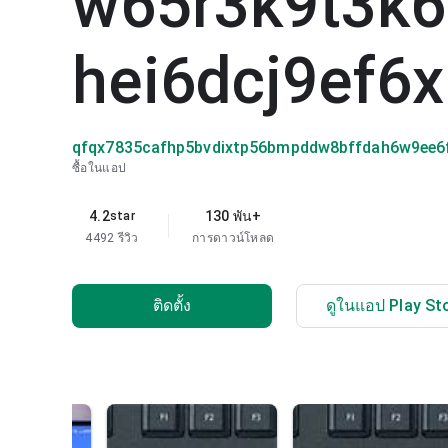
w65r3k9t3k6
hei6dcj9ef6x
qfqx7835cafhp5bvdixtp56bmpddw8bffdah6w9ee6f
ซื้อในแอป
4.2
130 พัน+
star
4492 รีวิว
การดาวน์โหลด
ติดตั้ง
ดูในแอป Play St