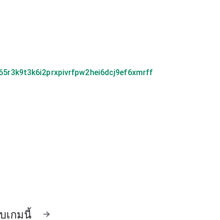
r3k9t3k6i2prxpivrfpw2hei6dcj9ef6xmrff
ับเกมนี้