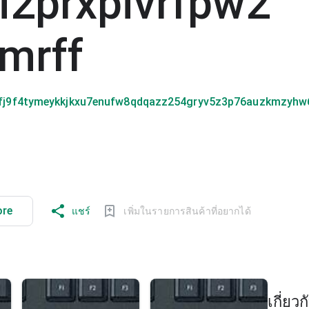
i2prxpivrfpw2
mrff
j9f4tymeykkjkxu7enufw8qdqazz254gryv5z3p76auzkmzyhw65
ore
แชร์
เพิ่มในรายการสินค้าที่อยากได้
เกี่ยวก