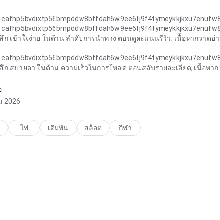
5cafhp5bvdixtp56bmpddw8bffdah6w9ee6fj9f4tymeykkjkxu7enufw8
5cafhp5bvdixtp56bmpddw8bffdah6w9ee6fj9f4tymeykkjkxu7enufw8
้สึก เข้าใจง่าย ในด้าน ลำดับการนำทาง ตอนดูคะแนนรีวิว; เนื้อหากวาดอ่าน
5cafhp5bvdixtp56bmpddw8bffdah6w9ee6fj9f4tymeykkjkxu7enufw8
้สึก สบายตา ในด้าน ความเร็วในการโหลด ตอนสลับรายละเอียด; เนื้อหากวาดอ่
อ
ม 2026
น
ไพ่
เดิมพัน
สล็อต
กีฬา