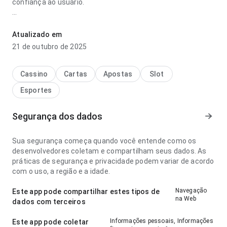
confiança ao usuário.
n3rgzk8ixfv56vfnr3xuurfynuxe2imcuhjs84nhu63vtmdty6ys6jjs4
parece objetiva no ponto de fluxo de navegação ao conferir
Atualizado em
avaliações; o conteúdo é fácil de examinar. A experiência
21 de outubro de 2025
combina bem com uso frequente.
Cassino
Cartas
Apostas
Slot
Esportes
Segurança dos dados
Sua segurança começa quando você entende como os
desenvolvedores coletam e compartilham seus dados. As
práticas de segurança e privacidade podem variar de acordo
com o uso, a região e a idade.
Navegação
Este app pode compartilhar estes tipos de
na Web
dados com terceiros
Informações pessoais, Informações
Este app pode coletar