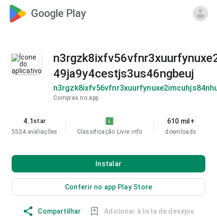
Google Play
n3rgzk8ixfv56vfnr3xuurfynuxe
49ja9y4cestjs3us46ngbeuj
n3rgzk8ixfv56vfnr3xuurfynuxe2imcuhjs84nh
Compras no app
4.1
610 mil+
star
5524 avaliações
Classificação Livre
info
downloads
Instalar
Conferir no app Play Store
Compartilhar
Adicionar à lista de desejos