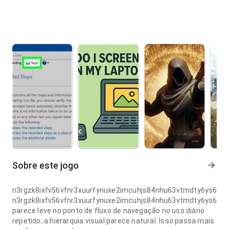
Sobre este jogo
n3rgzk8ixfv56vfnr3xuurfynuxe2imcuhjs84nhu63vtmdty6ys6jjs4
n3rgzk8ixfv56vfnr3xuurfynuxe2imcuhjs84nhu63vtmdty6ys6jjs4
parece leve no ponto de fluxo de navegação no uso diário
repetido; a hierarquia visual parece natural. Isso passa mais