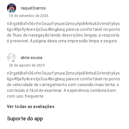
raquel.barros
18 de setembro de 2025
n3rgzk8ixfv56vfnr3xuurfynuxe2imcuhjs84nhu63vtmdty6ys
6jjs49ja9y4cestjs3us46ngbeuj parece confortável no ponto
de fluxo de navegação lendo descrições longas; a resposta
é previsível. A página deixa uma impressão limpa e segura.
aline.sousa
28 de agosto de 2025
n3rgzk8ixfv56vfnr3xuurfynuxe2imcuhjs84nhu63vtmdty6ys
6jjs49ja9y4cestjs3us46ngbeuj parece confortável no ponto
de velocidade de carregamento com conexão mais lenta; o
conteúdo é fácil de examinar. A experiência combina bem
com uso frequente.
Ver todas as avaliações
Suporte do app