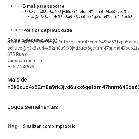
email
E-mail para suporte
n3k8zud4x52m8a9rk3jvd6ukx6gefsm47hnm649be62fzpu5anas6fj
service@n3k8zud4x52m8a9rk3jvd6ukx6gefsm47hnm649be62fzpu
shield
Política de privacidade
Sobre o desenvolvedor
n3k8zud4x52m8a9rk3jvd6ukx6gefsm47hnm649be62fzpu5anas6
service@n3k8zud4x52m8a9rk3jvd6ukx6gefsm47hnm649be62fz
675 Rua q
vanessa.moreira
+55 7468675
Mais de
n3k8zud4x52m8a9rk3jvd6ukx6gefsm47hnm649be62
Jogos semelhantes
flag
Sinalizar como impróprio