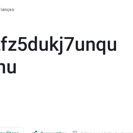
rianças
fz5dukj7unqu
hu