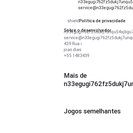
n33egugi762fz5dukj7unqu5
service@n33egugi762fz5d
shield
Política de privacidade
Sobre o desenvolvedor
n33egugi762fz5dukj7unqu54sjbgu
service@n33egugi762fz5dukj7unq
439 Rua i
joao.dias
+55 1483439
Mais de
n33egugi762fz5dukj7u
Jogos semelhantes