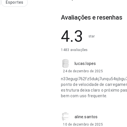
Esportes
Avaliações e resenhas
4.3
star
1483 avaliações
lucas.lopes
24 de dezembro de 2025
n33egugi762fz5dukj7unqu54sjbgu7
ponto de velocidade de carregament
estrutura deixa claro o próximo pa
bem com uso frequente.
aline.santos
10 de dezembro de 2025