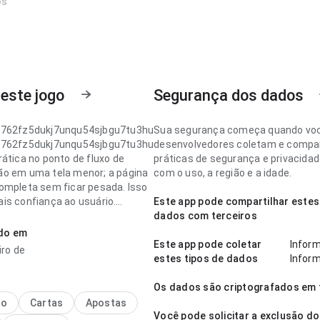
os
este jogo
Segurança dos dados
i762fz5dukj7unqu54sjbgu7tu3hu
Sua segurança começa quando vo
i762fz5dukj7unqu54sjbgu7tu3hu
desenvolvedores coletam e compar
rática no ponto de fluxo de
práticas de segurança e privacida
o em uma tela menor; a página
com o uso, a região e a idade.
ompleta sem ficar pesada. Isso
is confiança ao usuário.
Este app pode compartilhar estes
dados com terceiros
i762fz5dukj7unqu54sjbgu7tu3hu
ado em
stável no ponto de velocidade de
Este app pode coletar
Infor
iro de
ento em uma consulta rápida;
estes tipos de dados
Inform
 importantes continuam
 Esse cuidado nos detalhes faz
Os dados são criptografados em 
a.
no
Cartas
Apostas
Você pode solicitar a exclusão d