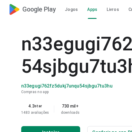
Google Play
Jogos
Apps
Livros
C
n33egugi762
54sjbgu7tu3
n33egugi762fz5dukj7unqu54sjbgu7tu3hu
Compras no app
4.3
730 mil+
star
1483 avaliações
downloads