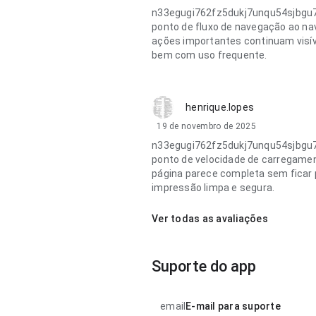
n33egugi762fz5dukj7unqu54sjbgu7
ponto de fluxo de navegação ao nav
ações importantes continuam visív
bem com uso frequente.
henrique.lopes
19 de novembro de 2025
n33egugi762fz5dukj7unqu54sjbgu7
ponto de velocidade de carregament
página parece completa sem ficar 
impressão limpa e segura.
Ver todas as avaliações
Suporte do app
email
E-mail para suporte