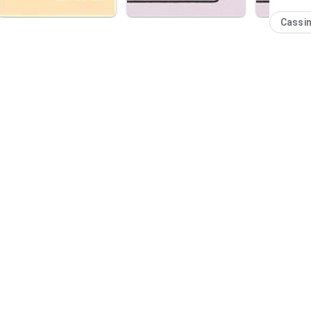
Cassi