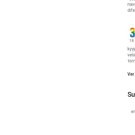
nav
dif
18
kyy
vel
tor
Ver
Su
e