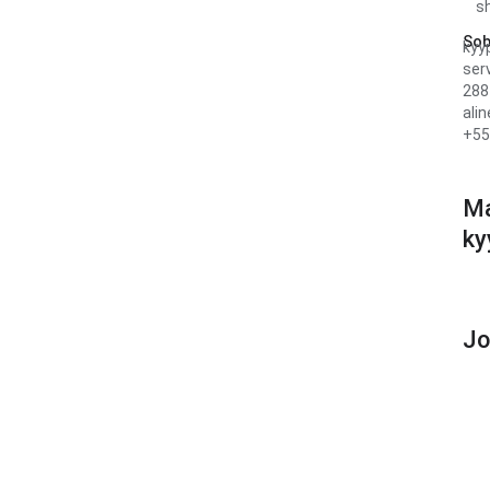
sh
Sob
kyy
ser
288
ali
+55
Ma
ky
Jo