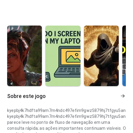
Sobre este jogo
kyepbj4k7hdfta99am7m4ndc497efim9gwz5879hj7tfgyu5anas
kyepbj4k7hdfta99am7m4ndc497efim9gwz5879hj7tfgyu5anas
parece leve no ponto de fluxo de navegação em uma
consulta rápida; as ações importantes continuam visíveis. O