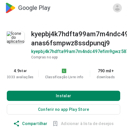
Google Play
kyepbj4k7hdfta99am7m4ndc49
anas6fsmpwz8ssdpunqj9
kyepbj4k7hdfta99am7m4ndc497efim9gwz58
Compras no app
4.9
790 mil+
star
3333 avaliações
Classificação Livre
info
downloads
Instalar
Conferir no app Play Store
Compartilhar
Adicionar à lista de desejos