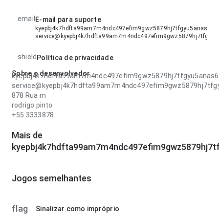
email
E-mail para suporte
kyepbj4k7hdfta99am7m4ndc497efim9gwz5879hj7tfgyu5anas6fs
service@kyepbj4k7hdfta99am7m4ndc497efim9gwz5879hj7tfgyu
shield
Política de privacidade
Sobre o desenvolvedor
kyepbj4k7hdfta99am7m4ndc497efim9gwz5879hj7tfgyu5anas
service@kyepbj4k7hdfta99am7m4ndc497efim9gwz5879hj7tf
878 Rua m
rodrigo.pinto
+55 3333878
Mais de
kyepbj4k7hdfta99am7m4ndc497efim9gwz5879hj7t
Jogos semelhantes
flag
Sinalizar como impróprio