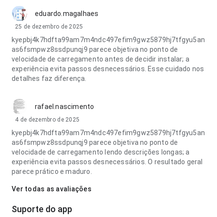
eduardo.magalhaes
25 de dezembro de 2025
kyepbj4k7hdfta99am7m4ndc497efim9gwz5879hj7tfgyu5an
as6fsmpwz8ssdpunqj9 parece objetiva no ponto de
velocidade de carregamento antes de decidir instalar; a
experiência evita passos desnecessários. Esse cuidado nos
detalhes faz diferença.
rafael.nascimento
4 de dezembro de 2025
kyepbj4k7hdfta99am7m4ndc497efim9gwz5879hj7tfgyu5an
as6fsmpwz8ssdpunqj9 parece objetiva no ponto de
velocidade de carregamento lendo descrições longas; a
experiência evita passos desnecessários. O resultado geral
parece prático e maduro.
Ver todas as avaliações
Suporte do app