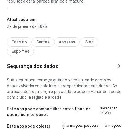
resultado geral parece prático e maduro.
kyepbj4k7hdfta99am7m4ndc497efim9gwz5879hj7tfgyu5anas
parece responsiva no ponto de fluxo de navegação antes de
Atualizado em
decidir instalar; os rótulos são fáceis de acompanhar. A
22 de janeiro de 2026
página deixa uma impressão limpa e segura.
Cassino
Cartas
Apostas
Slot
Esportes
Segurança dos dados
Sua segurança começa quando você entende como os
desenvolvedores coletam e compartilham seus dados. As
práticas de segurança e privacidade podem variar de acordo
com o uso, a região e a idade.
Navegação
Este app pode compartilhar estes tipos de
na Web
dados com terceiros
Informações pessoais, Informações
Este app pode coletar