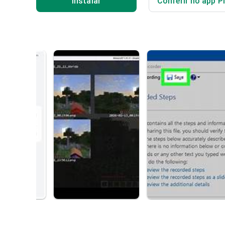
Instalar
Conferir no app P