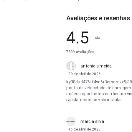
Avaliações e resenhas
4.5
star
7839 avaliações
antonio.almeida
30 de abril de 2026
ky38dud476tf4vn6r3emgrnkx5j88u
ponto de velocidade de carregame
ações importantes continuam visí
rapidamente se vale instalar.
marcia.silva
16 de abril de 2026