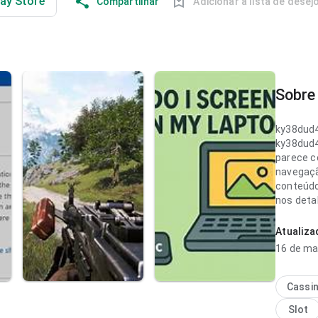
lay Store
Compartilhar
Adicionar à lista de desej
Sobre 
ky38dud
ky38dud
parece c
navegaçã
conteúdo
nos deta
ky38dud
Atualiz
parece l
16 de ma
carregam
página n
cuidado 
Cassi
Slot