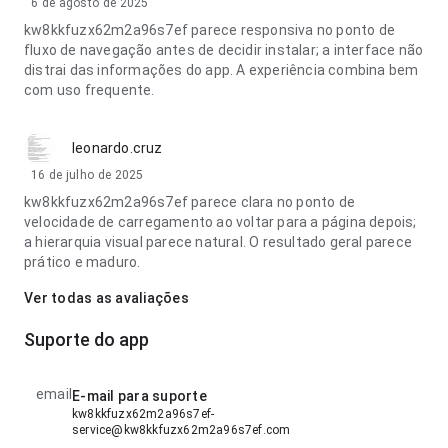
6 de agosto de 2025
kw8kkfuzx62m2a96s7ef parece responsiva no ponto de
fluxo de navegação antes de decidir instalar; a interface não
distrai das informações do app. A experiência combina bem
com uso frequente.
leonardo.cruz
16 de julho de 2025
kw8kkfuzx62m2a96s7ef parece clara no ponto de
velocidade de carregamento ao voltar para a página depois;
a hierarquia visual parece natural. O resultado geral parece
prático e maduro.
Ver todas as avaliações
Suporte do app
email
E-mail para suporte
kw8kkfuzx62m2a96s7ef-
service@kw8kkfuzx62m2a96s7ef.com