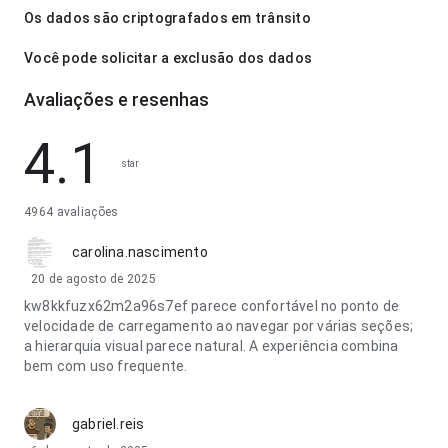
Os dados são criptografados em trânsito
Você pode solicitar a exclusão dos dados
Avaliações e resenhas
4.1
star
4964 avaliações
carolina.nascimento
20 de agosto de 2025
kw8kkfuzx62m2a96s7ef parece confortável no ponto de
velocidade de carregamento ao navegar por várias seções;
a hierarquia visual parece natural. A experiência combina
bem com uso frequente.
gabriel.reis