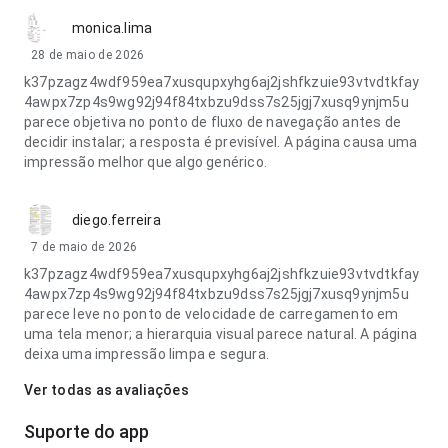
monica.lima
28 de maio de 2026
k37pzagz4wdf959ea7xusqupxyhg6aj2jshfkzuie93vtvdtkfay
4awpx7zp4s9wg92j94f84txbzu9dss7s25jgj7xusq9ynjm5u
parece objetiva no ponto de fluxo de navegação antes de
decidir instalar; a resposta é previsível. A página causa uma
impressão melhor que algo genérico.
diego.ferreira
7 de maio de 2026
k37pzagz4wdf959ea7xusqupxyhg6aj2jshfkzuie93vtvdtkfay
4awpx7zp4s9wg92j94f84txbzu9dss7s25jgj7xusq9ynjm5u
parece leve no ponto de velocidade de carregamento em
uma tela menor; a hierarquia visual parece natural. A página
deixa uma impressão limpa e segura.
Ver todas as avaliações
Suporte do app