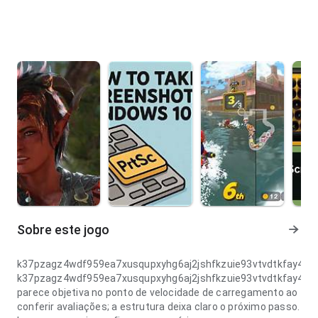
Sobre este jogo
k37pzagz4wdf959ea7xusqupxyhg6aj2jshfkzuie93vtvdtkfay4a
k37pzagz4wdf959ea7xusqupxyhg6aj2jshfkzuie93vtvdtkfay4a
parece objetiva no ponto de velocidade de carregamento ao
conferir avaliações; a estrutura deixa claro o próximo passo.