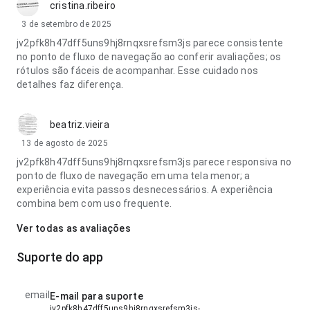
cristina.ribeiro
3 de setembro de 2025
jv2pfk8h47dff5uns9hj8rnqxsrefsm3js parece consistente
no ponto de fluxo de navegação ao conferir avaliações; os
rótulos são fáceis de acompanhar. Esse cuidado nos
detalhes faz diferença.
beatriz.vieira
13 de agosto de 2025
jv2pfk8h47dff5uns9hj8rnqxsrefsm3js parece responsiva no
ponto de fluxo de navegação em uma tela menor; a
experiência evita passos desnecessários. A experiência
combina bem com uso frequente.
Ver todas as avaliações
Suporte do app
email
E-mail para suporte
jv2pfk8h47dff5uns9hj8rnqxsrefsm3js-