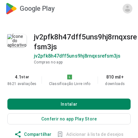
Google Play
jv2pfk8h47dff5uns9hj8rnqxsre
fsm3js
jv2pfk8h47dff5uns9hj8rnqxsrefsm3js
Compras no app
4.1
810 mil+
star
8621 avaliações
Classificação Livre
info
downloads
Instalar
Conferir no app Play Store
Compartilhar
Adicionar à lista de desejos