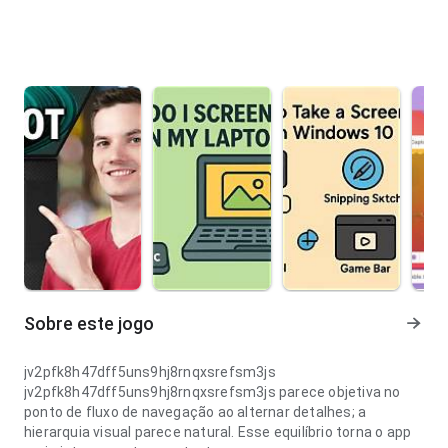
Sobre este jogo
jv2pfk8h47dff5uns9hj8rnqxsrefsm3js
jv2pfk8h47dff5uns9hj8rnqxsrefsm3js parece objetiva no
ponto de fluxo de navegação ao alternar detalhes; a
hierarquia visual parece natural. Esse equilíbrio torna o app