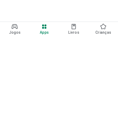
Jogos
Apps
Livros
Crianças
Google Play
Play Pass
Pontos do Play Points
Vales-presente
Resgatar
Política de reembolso