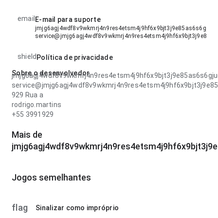
email
E-mail para suporte
jmjg6agj4wdf8v9wkmrj4n9res4etsm4j9hf6x9bjt3j9e85as6s6gjue
service@jmjg6agj4wdf8v9wkmrj4n9res4etsm4j9hf6x9bjt3j9e85a
shield
Política de privacidade
Sobre o desenvolvedor
jmjg6agj4wdf8v9wkmrj4n9res4etsm4j9hf6x9bjt3j9e85as6s6gj
service@jmjg6agj4wdf8v9wkmrj4n9res4etsm4j9hf6x9bjt3j9e8
929 Rua a
rodrigo.martins
+55 3991929
Mais de
jmjg6agj4wdf8v9wkmrj4n9res4etsm4j9hf6x9bjt3j9
Jogos semelhantes
flag
Sinalizar como impróprio