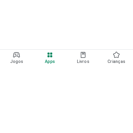
Jogos
Apps
Livros
Crianças
Google Play
Play Pass
Pontos do Play Points