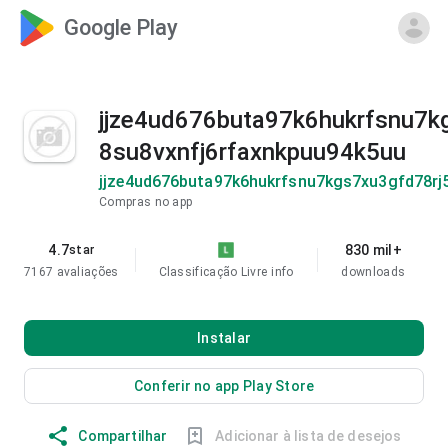
Google Play
jjze4ud676buta97k6hukrfsnu7kg
8su8vxnfj6rfaxnkpuu94k5uu
jjze4ud676buta97k6hukrfsnu7kgs7xu3gfd78rj
Compras no app
4.7
830 mil+
star
7167 avaliações
Classificação Livre
info
downloads
Instalar
Conferir no app Play Store
Compartilhar
Adicionar à lista de desejos