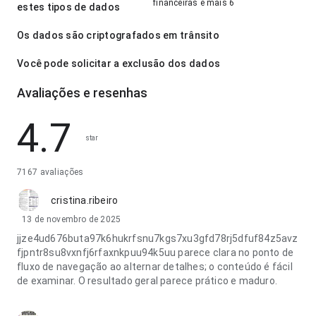
financeiras e mais 6
estes tipos de dados
Os dados são criptografados em trânsito
Você pode solicitar a exclusão dos dados
Avaliações e resenhas
4.7
star
7167 avaliações
cristina.ribeiro
13 de novembro de 2025
jjze4ud676buta97k6hukrfsnu7kgs7xu3gfd78rj5dfuf84z5avz
fjpntr8su8vxnfj6rfaxnkpuu94k5uu parece clara no ponto de
fluxo de navegação ao alternar detalhes; o conteúdo é fácil
de examinar. O resultado geral parece prático e maduro.