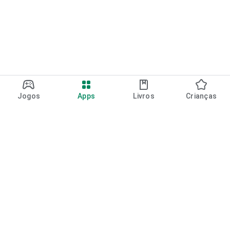
Jogos
Apps
Livros
Crianças
Google Play
Play Pass
Pontos do Play Points
Vales-presente