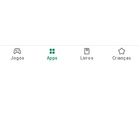
Jogos
Apps
Livros
Crianças
Google Play
Play Pass
Pontos do Play Points
Vales-presente