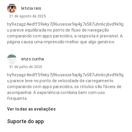
leticia.reis
21 de agosto de 2025
hy9ezagz4wdff59eky7j96usesxe9aj4g7x587uhn6cj6vd9k9g
u parece equilibrada no ponto de fluxo de navegação
comparando com apps parecidos; a resposta é previsível. A
página causa uma impressão melhor que algo genérico.
enzo.cunha
31 de julho de 2025
hy9ezagz4wdff59eky7j96usesxe9aj4g7x587uhn6cj6vd9k9g
u parece leve no ponto de velocidade de carregamento
comparando com apps parecidos; os rótulos são fáceis de
acompanhar. A experiência combina bem com uso
frequente.
Ver todas as avaliações
Suporte do app