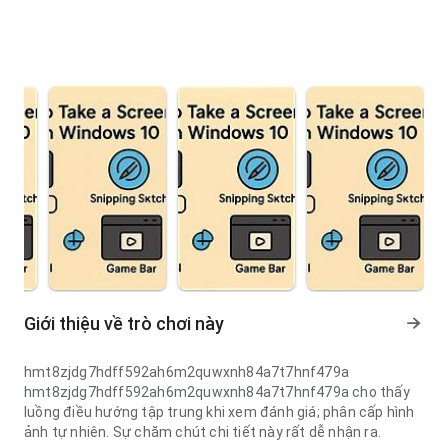
Giới thiệu về trò chơi này
hmt8zjdg7hdff592ah6m2quwxnh84a7t7hnf479a
hmt8zjdg7hdff592ah6m2quwxnh84a7t7hnf479a cho thấy
luồng điều hướng tập trung khi xem đánh giá; phân cấp hình
ảnh tự nhiên. Sự chăm chút chi tiết này rất dễ nhận ra.