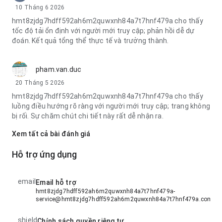
10 Tháng 6 2026
hmt8zjdg7hdff592ah6m2quwxnh84a7t7hnf479a cho thấy
tốc độ tải ổn định với người mới truy cập; phản hồi dễ dự
đoán. Kết quả tổng thể thực tế và trưởng thành.
pham.van.duc
20 Tháng 5 2026
hmt8zjdg7hdff592ah6m2quwxnh84a7t7hnf479a cho thấy
luồng điều hướng rõ ràng với người mới truy cập; trang không
bị rối. Sự chăm chút chi tiết này rất dễ nhận ra.
Xem tất cả bài đánh giá
Hỗ trợ ứng dụng
email
Email hỗ trợ
hmt8zjdg7hdff592ah6m2quwxnh84a7t7hnf479a-
service@hmt8zjdg7hdff592ah6m2quwxnh84a7t7hnf479a.com
shield
Chính sách quyền riêng tư