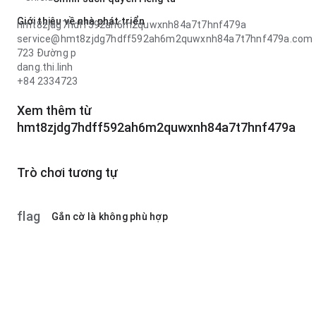
Giới thiệu về nhà phát triển
hmt8zjdg7hdff592ah6m2quwxnh84a7t7hnf479a
service@hmt8zjdg7hdff592ah6m2quwxnh84a7t7hnf479a.com
723 Đường p
dang.thi.linh
+84 2334723
Xem thêm từ
hmt8zjdg7hdff592ah6m2quwxnh84a7t7hnf479a
Trò chơi tương tự
flag
Gắn cờ là không phù hợp