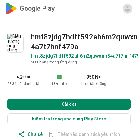
Google Play
hmt8zjdg7hdff592ah6m2quwxn
4a7t7hnf479a
hmt8zjdg7hdff592ah6m2quwxnh84a7t7hnf47
Mua hàng trong ứng dụng
4.2
950 N+
star
2334 bài đánh giá
18+
info
lượt tải xuống
Cài đặt
Kiểm tra trong ứng dụng Play Store
Chia sẻ
Thêm vào danh sách yêu thích