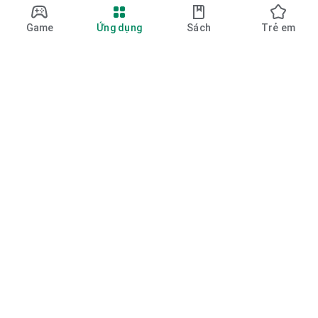
Game
Ứng dụng
Sách
Trẻ em
Google Play
Play Pass
Play Points
Thẻ quà tặng
Đổi mã
Chính sách hoàn tiền
Trẻ em và gia đình
Hướng dẫn cho phụ huynh