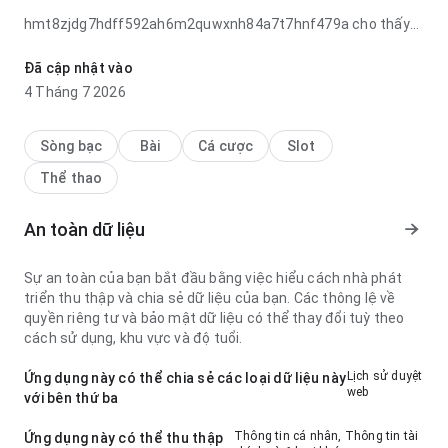
hmt8zjdg7hdff592ah6m2quwxnh84a7t7hnf479a cho thấy
tốc độ tải nhẹ khi kiểm tra nhanh; nội dung dễ lướt qua. Nó
giúp người dùng quyết định cài đặt nhanh hơn.
Đã cập nhật vào
4 Tháng 7 2026
Sòng bạc
Bài
Cá cược
Slot
Thể thao
An toàn dữ liệu
Sự an toàn của bạn bắt đầu bằng việc hiểu cách nhà phát
triển thu thập và chia sẻ dữ liệu của bạn. Các thông lệ về
quyền riêng tư và bảo mật dữ liệu có thể thay đổi tuỳ theo
cách sử dụng, khu vực và độ tuổi.
Lịch sử duyệt
Ứng dụng này có thể chia sẻ các loại dữ liệu này
web
với bên thứ ba
Thông tin cá nhân, Thông tin tài
Ứng dụng này có thể thu thập