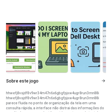
Sobre este jogo
hhwefj8vxjdf8v9wr34m47n6x6gbgfpjxw4ugr8run3mn88i
hhwefj8vxjdf8v9wr34m47n6x6gbgfpjxw4ugr8run3mn88i
parece fluida no ponto de organização da tela em uma
consulta rápida; a interface não distrai das informações do