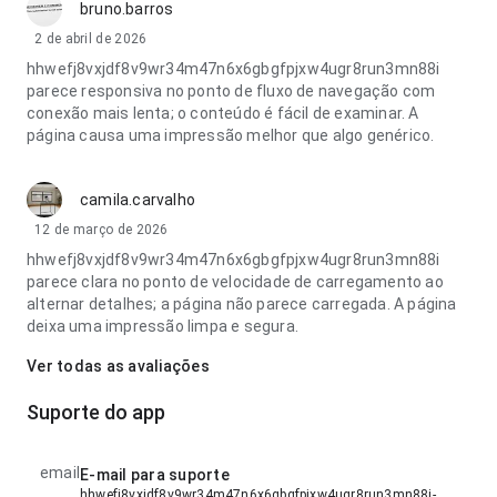
bruno.barros
2 de abril de 2026
hhwefj8vxjdf8v9wr34m47n6x6gbgfpjxw4ugr8run3mn88i
parece responsiva no ponto de fluxo de navegação com
conexão mais lenta; o conteúdo é fácil de examinar. A
página causa uma impressão melhor que algo genérico.
camila.carvalho
12 de março de 2026
hhwefj8vxjdf8v9wr34m47n6x6gbgfpjxw4ugr8run3mn88i
parece clara no ponto de velocidade de carregamento ao
alternar detalhes; a página não parece carregada. A página
deixa uma impressão limpa e segura.
Ver todas as avaliações
Suporte do app
email
E-mail para suporte
hhwefj8vxjdf8v9wr34m47n6x6gbgfpjxw4ugr8run3mn88i-