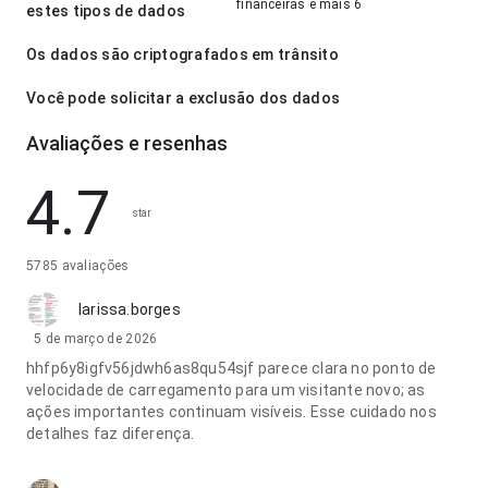
financeiras e mais 6
estes tipos de dados
Os dados são criptografados em trânsito
Você pode solicitar a exclusão dos dados
Avaliações e resenhas
4.7
star
5785 avaliações
larissa.borges
5 de março de 2026
hhfp6y8igfv56jdwh6as8qu54sjf parece clara no ponto de
velocidade de carregamento para um visitante novo; as
ações importantes continuam visíveis. Esse cuidado nos
detalhes faz diferença.