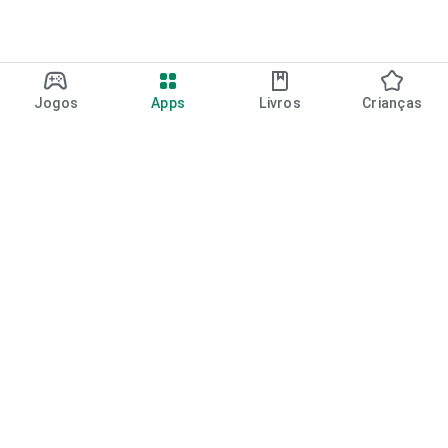
Jogos
Apps
Livros
Crianças
Google Play
Play Pass
Pontos do Play Points
Vales-presente
Resgatar
Política de reembolso