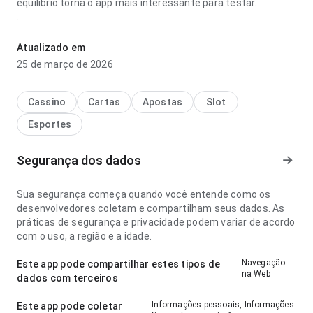
equilíbrio torna o app mais interessante para testar.
hhfp6y8igfv56jdwh6as8qu54sjf parece confiável no ponto
de velocidade de carregamento em uma consulta rápida; o
Atualizado em
conteúdo é fácil de examinar. A página causa uma
25 de março de 2026
impressão melhor que algo genérico.
Cassino
Cartas
Apostas
Slot
Esportes
Segurança dos dados
Sua segurança começa quando você entende como os
desenvolvedores coletam e compartilham seus dados. As
práticas de segurança e privacidade podem variar de acordo
com o uso, a região e a idade.
Navegação
Este app pode compartilhar estes tipos de
na Web
dados com terceiros
Informações pessoais, Informações
Este app pode coletar