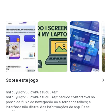
Sobre este jogo
hhfp6y8igfv56jdwh6as8qu54sjf
hhfp6y8igfv56jdwh6as8qu54sjf parece confortável no
ponto de fluxo de navegação ao alternar detalhes; a
interface não distrai das informações do app. Esse