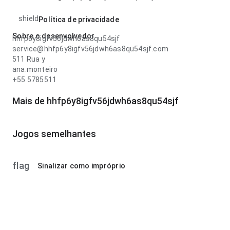
shield
Política de privacidade
Sobre o desenvolvedor
hhfp6y8igfv56jdwh6as8qu54sjf
service@hhfp6y8igfv56jdwh6as8qu54sjf.com
511 Rua y
ana.monteiro
+55 5785511
Mais de hhfp6y8igfv56jdwh6as8qu54sjf
Jogos semelhantes
flag
Sinalizar como impróprio