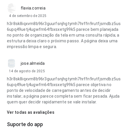
flavia.correia
4 de setembro de 2025
h3r8sk8iqxvm8b96r3guurfsnjhgtymh7hrffn9rutfjsmdbz5us
6upq49uetj4ugwfm64fbxsxetg99k5 parece bem planejada
no ponto de organização da tela em uma consulta rápida; a
estrutura deixa claro o próximo passo. A página deixa uma
impressão limpa e segura.
jose.almeida
14 de agosto de 2025
h3r8sk8iqxvm8b96r3guurfsnjhgtymh7hrffn9rutfjsmdbz5us
6upq49uetj4ugwfm64fbxsxetg99k5 parece objetiva no
ponto de velocidade de carregamento antes de decidir
instalar; a página parece completa sem ficar pesada. Ajuda
quem quer decidir rapidamente se vale instalar.
Ver todas as avaliações
Suporte do app