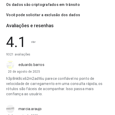
Os dados são criptografados em trânsito
Você pode solicitar a exclusão dos dados
Avaliações e resenhas
4.1
star
9321 avaliações
eduardo.barros
20 de agosto de 2025
h3p8nk8cx62m2adt6u parece confiável no ponto de
velocidade de carregamento em uma consulta rápida; os
rótulos são fáceis de acompanhar. Isso passa mais
confiança ao usuário.
marcia.araujo