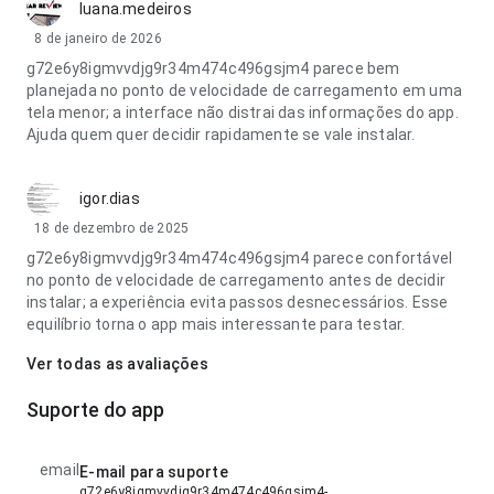
luana.medeiros
8 de janeiro de 2026
g72e6y8igmvvdjg9r34m474c496gsjm4 parece bem
planejada no ponto de velocidade de carregamento em uma
tela menor; a interface não distrai das informações do app.
Ajuda quem quer decidir rapidamente se vale instalar.
igor.dias
18 de dezembro de 2025
g72e6y8igmvvdjg9r34m474c496gsjm4 parece confortável
no ponto de velocidade de carregamento antes de decidir
instalar; a experiência evita passos desnecessários. Esse
equilíbrio torna o app mais interessante para testar.
Ver todas as avaliações
Suporte do app
email
E-mail para suporte
g72e6y8igmvvdjg9r34m474c496gsjm4-