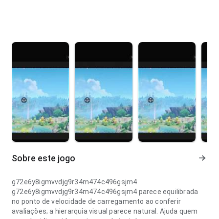
Sobre este jogo
g72e6y8igmvvdjg9r34m474c496gsjm4
g72e6y8igmvvdjg9r34m474c496gsjm4 parece equilibrada
no ponto de velocidade de carregamento ao conferir
avaliações; a hierarquia visual parece natural. Ajuda quem