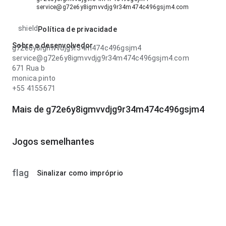
service@g72e6y8igmvvdjg9r34m474c496gsjm4.com
shield
Política de privacidade
Sobre o desenvolvedor
g72e6y8igmvvdjg9r34m474c496gsjm4
service@g72e6y8igmvvdjg9r34m474c496gsjm4.com
671 Rua b
monica.pinto
+55 4155671
Mais de g72e6y8igmvvdjg9r34m474c496gsjm4
Jogos semelhantes
flag
Sinalizar como impróprio