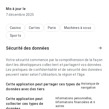
lisant une longue description; la page ne paraît pas
surchargée. Cet équilibre donne envie d’essayer.
Mis à jour le
7 décembre 2025
Casino
Cartes
Paris
Machines à sous
Sports
Sécurité des données
Votre sécurité commence par la compréhension de la façon
dont les développeurs collectent et partagent vos données.
Les pratiques de confidentialité et de sécurité des données
peuvent varier selon l'utilisation, la région et l'âge.
Historique de
Cette application peut partager ces types de
navigation
données avec des tiers
Informations personnelles,
Cette application peut
Informations financières et 6
collecter ces types de
autres
données