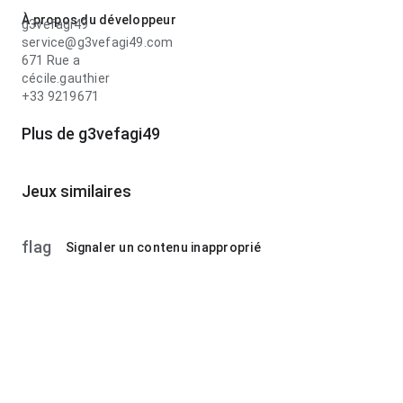
À propos du développeur
g3vefagi49
service@g3vefagi49.com
671 Rue a
cécile.gauthier
+33 9219671
Plus de g3vefagi49
Jeux similaires
flag
Signaler un contenu inapproprié