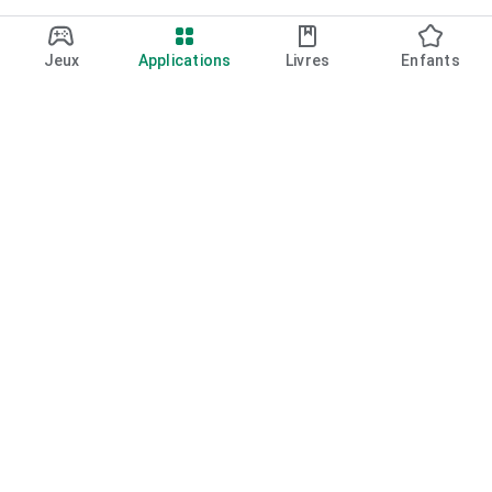
Jeux
Applications
Livres
Enfants
Google Play
Play Pass
Play Points
Cartes cadeaux
Utiliser un code
Règles de remboursement
Enfants et famille