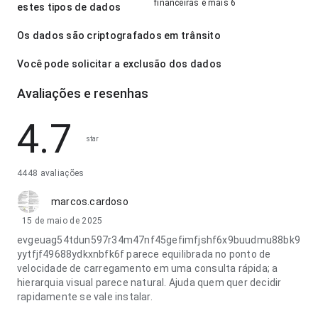
financeiras e mais 6
estes tipos de dados
Os dados são criptografados em trânsito
Você pode solicitar a exclusão dos dados
Avaliações e resenhas
4.7
star
4448 avaliações
marcos.cardoso
15 de maio de 2025
evgeuag54tdun597r34m47nf45gefimfjshf6x9buudmu88bk9
yytfjf49688ydkxnbfk6f parece equilibrada no ponto de
velocidade de carregamento em uma consulta rápida; a
hierarquia visual parece natural. Ajuda quem quer decidir
rapidamente se vale instalar.