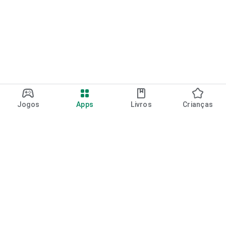
Jogos
Apps
Livros
Crianças
Google Play
Play Pass
Pontos do Play Points