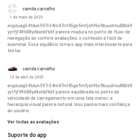
camila.carvalho
1 de maio de 2025
evgeuag54tdun597r34m47nf45gefimfjshf6x9buudmu88bk9
yytfjf49688ydkxnbfk6f parece madura no ponto de fluxo de
navegação ao conferir avaliações; o conteúdo é fácil de
examinar. Esse equilíbrio torna o app mais interessante para
testar.
camila.carvalho
10 de abril de 2025
evgeuag54tdun597r34m47nf45gefimfjshf6x9buudmu88bk9
yytfjf49688ydkxnbfk6f parece equilibrada no ponto de
velocidade de carregamento em uma tela menor; a
hierarquia visual parece natural. Isso passa mais confiança
ao usuário.
Ver todas as avaliações
Suporte do app