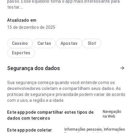
passo. Esse equilíbrio torna o app mais interessante para
testar.
evge6agr49qf45duynhjzhu9x6xkguw9j7eudrfan6dfkpg4yfysgfjin
Atualizado em
parece confiável no ponto de fluxo de navegação com
15 de dezembro de 2025
conexão mais lenta; a interface não distrai das informações
do app. Ajuda quem quer decidir rapidamente se vale
instalar.
Cassino
Cartas
Apostas
Slot
Esportes
Segurança dos dados
Sua segurança começa quando você entende como os
desenvolvedores coletam e compartilham seus dados. As
práticas de segurança e privacidade podem variar de acordo
com o uso, a região e a idade.
Navegação
Este app pode compartilhar estes tipos de
na Web
dados com terceiros
Informações pessoais, Informações
Este app pode coletar