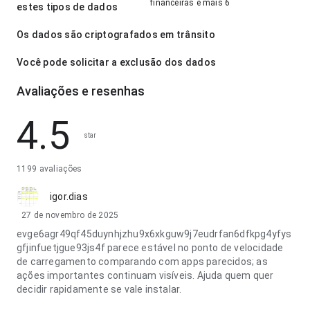
financeiras e mais 6
estes tipos de dados
Os dados são criptografados em trânsito
Você pode solicitar a exclusão dos dados
Avaliações e resenhas
4.5
star
1199 avaliações
igor.dias
27 de novembro de 2025
evge6agr49qf45duynhjzhu9x6xkguw9j7eudrfan6dfkpg4yfys
gfjinfuetjgue93js4f parece estável no ponto de velocidade
de carregamento comparando com apps parecidos; as
ações importantes continuam visíveis. Ajuda quem quer
decidir rapidamente se vale instalar.