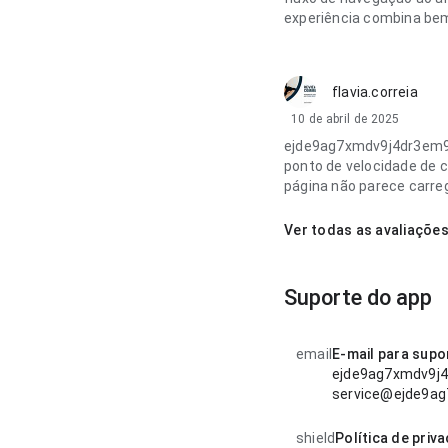
experiência combina be
flavia.correia
10 de abril de 2025
ejde9ag7xmdv9j4dr3em96
ponto de velocidade de
página não parece carreg
Ver todas as avaliaçõe
Suporte do app
email
E-mail para supo
ejde9ag7xmdv9j4
service@ejde9ag
shield
Política de priv