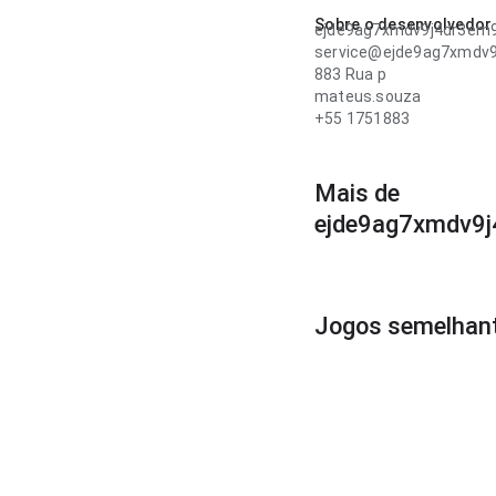
Sobre o desenvolvedor
ejde9ag7xmdv9j4dr3em9
service@ejde9ag7xmdv9
883 Rua p
mateus.souza
+55 1751883
Mais de
ejde9ag7xmdv9j
Jogos semelhan