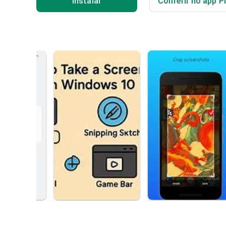
Instalar
Conferir no app P