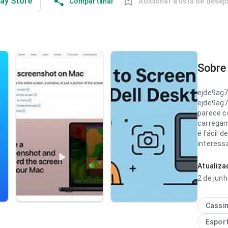
lay Store
Compartilhar
Adicionar à lista de desej
Sobre 
ejde9ag
ejde9ag
parece c
carregam
é fácil d
interess
ejde9ag
Atualiz
parece r
2 de jun
carregam
não dist
combina 
Cassi
Espor