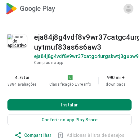
Google Play
eja84j8g4vdf8v9wr37catgc4ur
uytmuf83as6s6aw3
eja84j8g4vdf8v9wr37catgc4urgskwtj3gubw
Compras no app
4.7
990 mil+
star
8884 avaliações
Classificação Livre
info
downloads
Instalar
Conferir no app Play Store
Compartilhar
Adicionar à lista de desejos