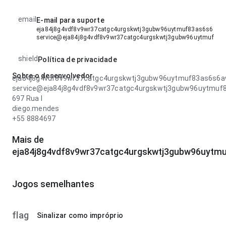
email
E-mail para suporte
eja84j8g4vdf8v9wr37catgc4urgskwtj3gubw96uytmuf83as6s6aw3
service@eja84j8g4vdf8v9wr37catgc4urgskwtj3gubw96uytmuf83
shield
Política de privacidade
Sobre o desenvolvedor
eja84j8g4vdf8v9wr37catgc4urgskwtj3gubw96uytmuf83as6s6
service@eja84j8g4vdf8v9wr37catgc4urgskwtj3gubw96uytmu
697 Rua l
diego.mendes
+55 8884697
Mais de
eja84j8g4vdf8v9wr37catgc4urgskwtj3gubw96uytm
Jogos semelhantes
flag
Sinalizar como impróprio