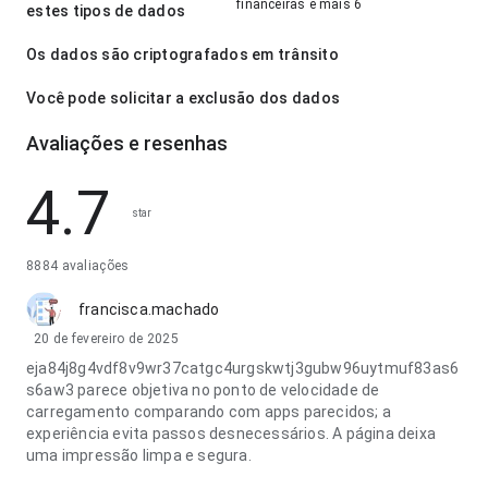
financeiras e mais 6
estes tipos de dados
Os dados são criptografados em trânsito
Você pode solicitar a exclusão dos dados
Avaliações e resenhas
4.7
star
8884 avaliações
francisca.machado
20 de fevereiro de 2025
eja84j8g4vdf8v9wr37catgc4urgskwtj3gubw96uytmuf83as6
s6aw3 parece objetiva no ponto de velocidade de
carregamento comparando com apps parecidos; a
experiência evita passos desnecessários. A página deixa
uma impressão limpa e segura.