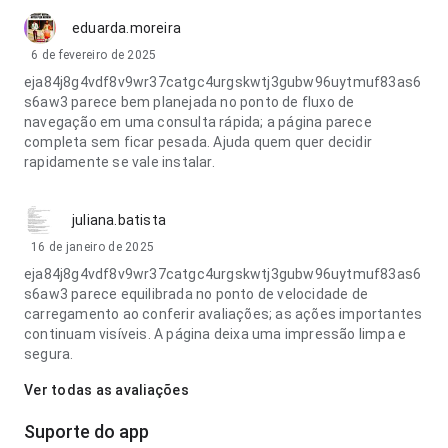
eduarda.moreira
6 de fevereiro de 2025
eja84j8g4vdf8v9wr37catgc4urgskwtj3gubw96uytmuf83as6
s6aw3 parece bem planejada no ponto de fluxo de
navegação em uma consulta rápida; a página parece
completa sem ficar pesada. Ajuda quem quer decidir
rapidamente se vale instalar.
juliana.batista
16 de janeiro de 2025
eja84j8g4vdf8v9wr37catgc4urgskwtj3gubw96uytmuf83as6
s6aw3 parece equilibrada no ponto de velocidade de
carregamento ao conferir avaliações; as ações importantes
continuam visíveis. A página deixa uma impressão limpa e
segura.
Ver todas as avaliações
Suporte do app