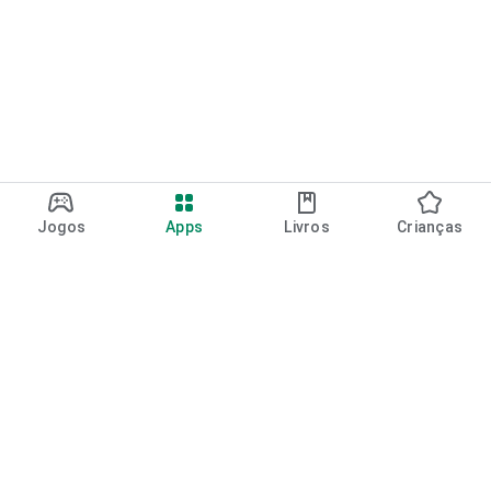
Jogos
Apps
Livros
Crianças
Google Play
Play Pass
Pontos do Play Points