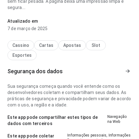
sem ficar pesada. A página deixa uma impressão limpa e
segura.
eja84j8g4vdf8v9wr37catgc4urgskwtj3gubw96uytmuf83as6s6
Atualizado em
parece bem planejada no ponto de velocidade de
7 de março de 2025
carregamento ao alternar detalhes; a estrutura deixa claro o
próximo passo. A página causa uma impressão melhor que
algo genérico.
Cassino
Cartas
Apostas
Slot
Esportes
Segurança dos dados
Sua segurança começa quando você entende como os
desenvolvedores coletam e compartilham seus dados. As
práticas de segurança e privacidade podem variar de acordo
com o uso, a região e a idade.
Navegação
Este app pode compartilhar estes tipos de
na Web
dados com terceiros
Informações pessoais, Informações
Este app pode coletar