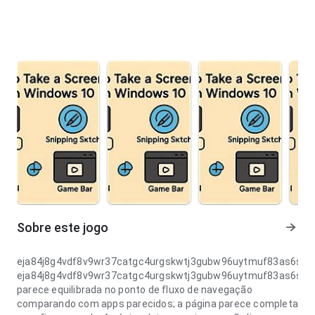
Sobre este jogo
eja84j8g4vdf8v9wr37catgc4urgskwtj3gubw96uytmuf83as6s6
eja84j8g4vdf8v9wr37catgc4urgskwtj3gubw96uytmuf83as6s6
parece equilibrada no ponto de fluxo de navegação
comparando com apps parecidos; a página parece completa