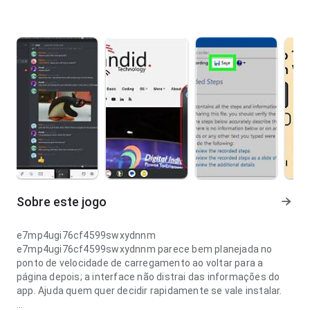
Sobre este jogo
e7mp4ugi76cf4599swxydnnm
e7mp4ugi76cf4599swxydnnm parece bem planejada no
ponto de velocidade de carregamento ao voltar para a
página depois; a interface não distrai das informações do
app. Ajuda quem quer decidir rapidamente se vale instalar.