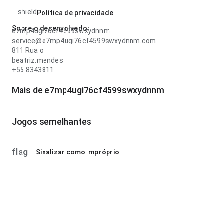
shield
Política de privacidade
Sobre o desenvolvedor
e7mp4ugi76cf4599swxydnnm
service@e7mp4ugi76cf4599swxydnnm.com
811 Rua o
beatriz.mendes
+55 8343811
Mais de e7mp4ugi76cf4599swxydnnm
Jogos semelhantes
flag
Sinalizar como impróprio