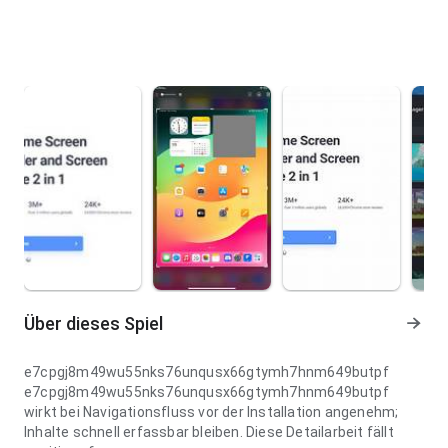
Über dieses Spiel
e7cpgj8m49wu55nks76unqusx66gtymh7hnm649butpf
e7cpgj8m49wu55nks76unqusx66gtymh7hnm649butpf
wirkt bei Navigationsfluss vor der Installation angenehm;
Inhalte schnell erfassbar bleiben. Diese Detailarbeit fällt