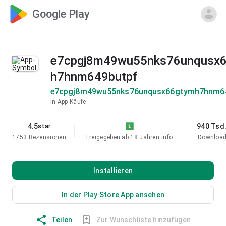
Google Play
e7cpgj8m49wu55nks76unqusx
h7hnm649butpf
e7cpgj8m49wu55nks76unqusx66gtymh7hnm6
In-App-Käufe
4.5
940 Tsd
star
1753 Rezensionen
Freigegeben ab 18 Jahren
info
Downloa
Installieren
In der Play Store App ansehen
Teilen
Zur Wunschliste hinzufügen