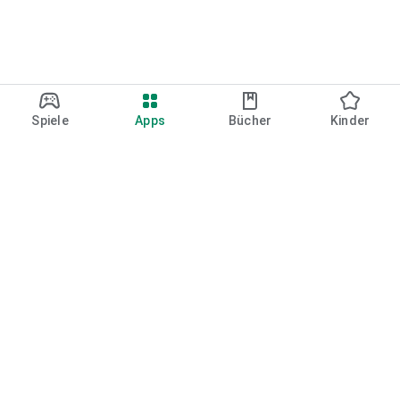
Spiele
Apps
Bücher
Kinder
Google Play
Play Pass
Play Points
Guthabenkarten
Einlösen