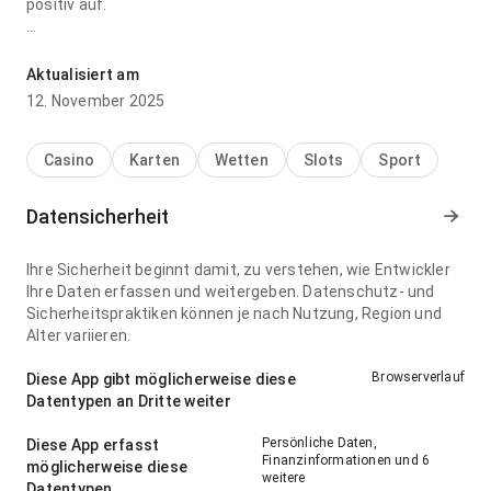
positiv auf.
e7cpgj8m49wu55nks76unqusx66gtymh7hnm649butpf
wirkt bei Navigationsfluss bei einer schnellen Prüfung
Aktualisiert am
schnell; die Oberfläche nicht von App-Informationen ablenkt.
12. November 2025
Diese Balance macht einen Test sinnvoll.
Casino
Karten
Wetten
Slots
Sport
Datensicherheit
Ihre Sicherheit beginnt damit, zu verstehen, wie Entwickler
Ihre Daten erfassen und weitergeben. Datenschutz- und
Sicherheitspraktiken können je nach Nutzung, Region und
Alter variieren.
Browserverlauf
Diese App gibt möglicherweise diese
Datentypen an Dritte weiter
Persönliche Daten,
Diese App erfasst
Finanzinformationen und 6
möglicherweise diese
weitere
Datentypen