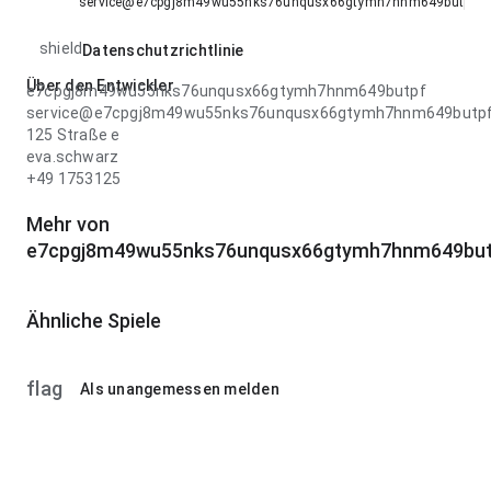
service@e7cpgj8m49wu55nks76unqusx66gtymh7hnm649butpf.c
shield
Datenschutzrichtlinie
Über den Entwickler
e7cpgj8m49wu55nks76unqusx66gtymh7hnm649butpf
service@e7cpgj8m49wu55nks76unqusx66gtymh7hnm649butp
125 Straße e
eva.schwarz
+49 1753125
Mehr von
e7cpgj8m49wu55nks76unqusx66gtymh7hnm649but
Ähnliche Spiele
flag
Als unangemessen melden