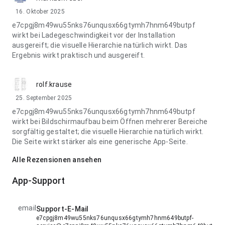
16. Oktober 2025
e7cpgj8m49wu55nks76unqusx66gtymh7hnm649butpf
wirkt bei Ladegeschwindigkeit vor der Installation
ausgereift; die visuelle Hierarchie natürlich wirkt. Das
Ergebnis wirkt praktisch und ausgereift.
rolf.krause
25. September 2025
e7cpgj8m49wu55nks76unqusx66gtymh7hnm649butpf
wirkt bei Bildschirmaufbau beim Öffnen mehrerer Bereiche
sorgfältig gestaltet; die visuelle Hierarchie natürlich wirkt.
Die Seite wirkt stärker als eine generische App-Seite.
Alle Rezensionen ansehen
App-Support
email
Support-E-Mail
e7cpgj8m49wu55nks76unqusx66gtymh7hnm649butpf-