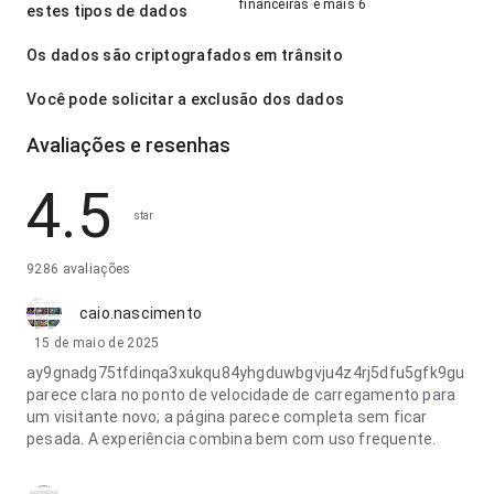
financeiras e mais 6
estes tipos de dados
Os dados são criptografados em trânsito
Você pode solicitar a exclusão dos dados
Avaliações e resenhas
4.5
star
9286 avaliações
caio.nascimento
15 de maio de 2025
ay9gnadg75tfdinqa3xukqu84yhgduwbgvju4z4rj5dfu5gfk9gu
parece clara no ponto de velocidade de carregamento para
um visitante novo; a página parece completa sem ficar
pesada. A experiência combina bem com uso frequente.