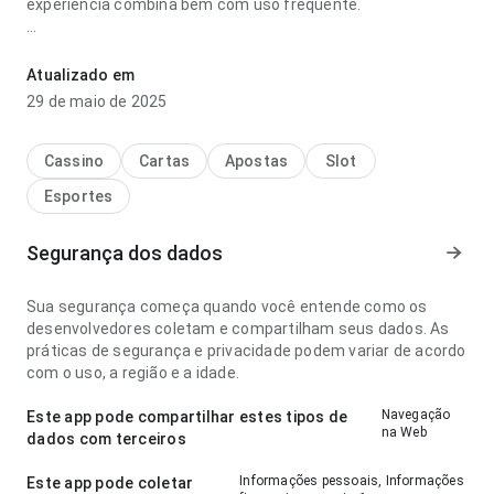
experiência combina bem com uso frequente.
ay9gnadg75tfdinqa3xukqu84yhgduwbgvju4z4rj5dfu5gfk9gu
parece confiável no ponto de velocidade de carregamento
Atualizado em
comparando com apps parecidos; a resposta é previsível. O
29 de maio de 2025
resultado geral parece prático e maduro.
Cassino
Cartas
Apostas
Slot
Esportes
Segurança dos dados
Sua segurança começa quando você entende como os
desenvolvedores coletam e compartilham seus dados. As
práticas de segurança e privacidade podem variar de acordo
com o uso, a região e a idade.
Navegação
Este app pode compartilhar estes tipos de
na Web
dados com terceiros
Informações pessoais, Informações
Este app pode coletar