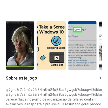
Sobre este jogo
aj9gns8r7s9m2v92r34m8rn24sj88ue5gwgub7ubuspvt8dbknau
aj9gns8r7s9m2v92r34m8rn24sj88ue5gwgub7ubuspvt8dbknau
parece fluida no ponto de organização da tela ao conferir
avaliações; a resposta é previsível. O resultado geral parece