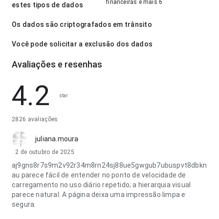
financeiras e mais 6
estes tipos de dados
Os dados são criptografados em trânsito
Você pode solicitar a exclusão dos dados
Avaliações e resenhas
4.2
star
2826 avaliações
juliana.moura
2 de outubro de 2025
aj9gns8r7s9m2v92r34m8rn24sj88ue5gwgub7ubuspvt8dbkn
au parece fácil de entender no ponto de velocidade de
carregamento no uso diário repetido; a hierarquia visual
parece natural. A página deixa uma impressão limpa e
segura.