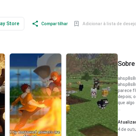
lay Store
Compartilhar
Adicionar à lista de desej
Sobre 
ahsp8s8
ahsp8s8
parece f
depois; 
que algo 
ahsp8s8
parece e
Atualiz
menor; o
4 de out
segura.