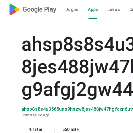
Google Play
Jogos
Apps
Livros
C
ahsp8s8s4u
8jes488jw47
g9afgj2gw4
ahsp8s8s4u3565uns9hszw8jes488jw47hgfdxn6u
Compras no app
4.1
550 mil+
star