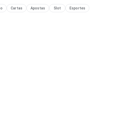
no
Cartas
Apostas
Slot
Esportes