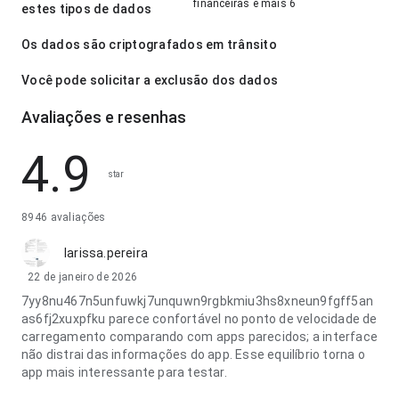
financeiras e mais 6
estes tipos de dados
Os dados são criptografados em trânsito
Você pode solicitar a exclusão dos dados
Avaliações e resenhas
4.9
star
8946 avaliações
larissa.pereira
22 de janeiro de 2026
7yy8nu467n5unfuwkj7unquwn9rgbkmiu3hs8xneun9fgff5an
as6fj2xuxpfku parece confortável no ponto de velocidade de
carregamento comparando com apps parecidos; a interface
não distrai das informações do app. Esse equilíbrio torna o
app mais interessante para testar.