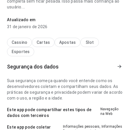
completa sem ficar pesada. Isso passa mais confiança ao
usuário.
7yy8nu467n5unfuwkj7unquwn9rgbkmiu3hs8xneun9fgff5anas6f
Atualizado em
parece madura no ponto de fluxo de navegação em uma
31 de janeiro de 2026
consulta rápida; a interface não distrai das informações do
app. Isso passa mais confiança ao usuário.
Cassino
Cartas
Apostas
Slot
Esportes
Segurança dos dados
Sua segurança começa quando você entende como os
desenvolvedores coletam e compartilham seus dados. As
práticas de segurança e privacidade podem variar de acordo
com o uso, a região e a idade.
Navegação
Este app pode compartilhar estes tipos de
na Web
dados com terceiros
Informações pessoais, Informações
Este app pode coletar