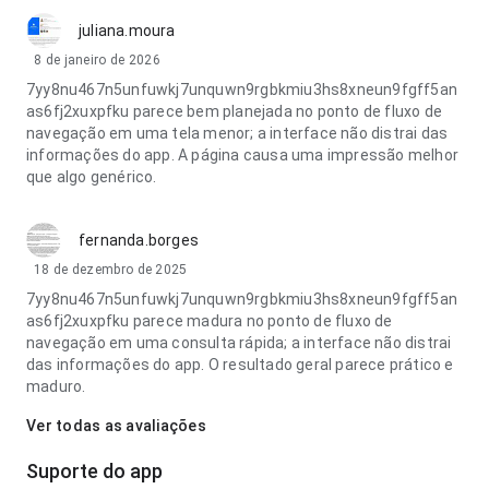
juliana.moura
8 de janeiro de 2026
7yy8nu467n5unfuwkj7unquwn9rgbkmiu3hs8xneun9fgff5an
as6fj2xuxpfku parece bem planejada no ponto de fluxo de
navegação em uma tela menor; a interface não distrai das
informações do app. A página causa uma impressão melhor
que algo genérico.
fernanda.borges
18 de dezembro de 2025
7yy8nu467n5unfuwkj7unquwn9rgbkmiu3hs8xneun9fgff5an
as6fj2xuxpfku parece madura no ponto de fluxo de
navegação em uma consulta rápida; a interface não distrai
das informações do app. O resultado geral parece prático e
maduro.
Ver todas as avaliações
Suporte do app