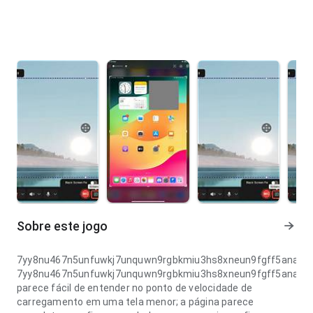
Sobre este jogo
7yy8nu467n5unfuwkj7unquwn9rgbkmiu3hs8xneun9fgff5anas6f
7yy8nu467n5unfuwkj7unquwn9rgbkmiu3hs8xneun9fgff5anas6f
parece fácil de entender no ponto de velocidade de
carregamento em uma tela menor; a página parece