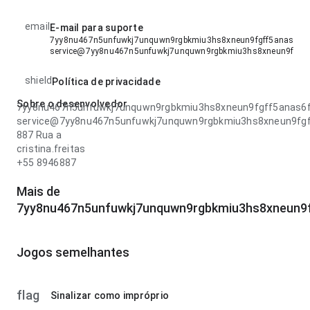
email
E-mail para suporte
7yy8nu467n5unfuwkj7unquwn9rgbkmiu3hs8xneun9fgff5anas6fj2x
service@7yy8nu467n5unfuwkj7unquwn9rgbkmiu3hs8xneun9fgff5
shield
Política de privacidade
Sobre o desenvolvedor
7yy8nu467n5unfuwkj7unquwn9rgbkmiu3hs8xneun9fgff5anas6f
service@7yy8nu467n5unfuwkj7unquwn9rgbkmiu3hs8xneun9fgf
887 Rua a
cristina.freitas
+55 8946887
Mais de
7yy8nu467n5unfuwkj7unquwn9rgbkmiu3hs8xneun9f
Jogos semelhantes
flag
Sinalizar como impróprio