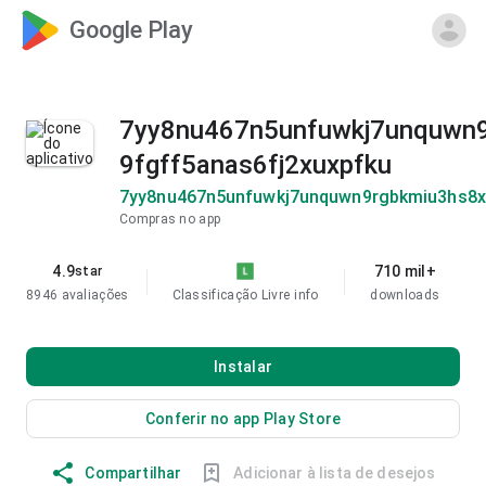
Google Play
7yy8nu467n5unfuwkj7unquwn9
9fgff5anas6fj2xuxpfku
7yy8nu467n5unfuwkj7unquwn9rgbkmiu3hs8x
Compras no app
4.9
710 mil+
star
8946 avaliações
Classificação Livre
info
downloads
Instalar
Conferir no app Play Store
Compartilhar
Adicionar à lista de desejos